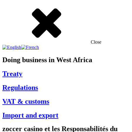
Close
Doing business in West Africa
Treaty
Regulations
VAT & customs
Import and export
zoccer casino et les Responsabilités du