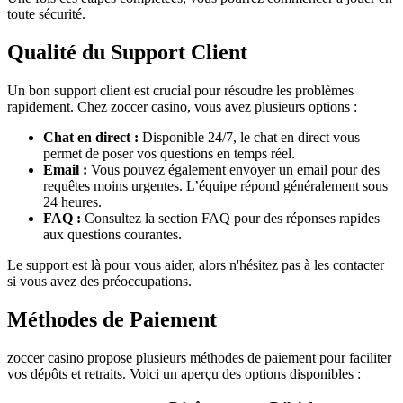
toute sécurité.
Qualité du Support Client
Un bon support client est crucial pour résoudre les problèmes
rapidement. Chez zoccer casino, vous avez plusieurs options :
Chat en direct :
Disponible 24/7, le chat en direct vous
permet de poser vos questions en temps réel.
Email :
Vous pouvez également envoyer un email pour des
requêtes moins urgentes. L’équipe répond généralement sous
24 heures.
FAQ :
Consultez la section FAQ pour des réponses rapides
aux questions courantes.
Le support est là pour vous aider, alors n'hésitez pas à les contacter
si vous avez des préoccupations.
Méthodes de Paiement
zoccer casino propose plusieurs méthodes de paiement pour faciliter
vos dépôts et retraits. Voici un aperçu des options disponibles :