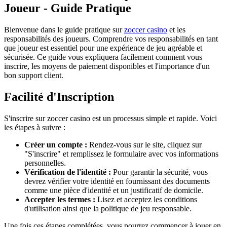
Joueur - Guide Pratique
Bienvenue dans le guide pratique sur
zoccer casino
et les
responsabilités des joueurs. Comprendre vos responsabilités en tant
que joueur est essentiel pour une expérience de jeu agréable et
sécurisée. Ce guide vous expliquera facilement comment vous
inscrire, les moyens de paiement disponibles et l'importance d'un
bon support client.
Facilité d'Inscription
S'inscrire sur zoccer casino est un processus simple et rapide. Voici
les étapes à suivre :
Créer un compte :
Rendez-vous sur le site, cliquez sur
"S'inscrire" et remplissez le formulaire avec vos informations
personnelles.
Vérification de l'identité :
Pour garantir la sécurité, vous
devrez vérifier votre identité en fournissant des documents
comme une pièce d'identité et un justificatif de domicile.
Accepter les termes :
Lisez et acceptez les conditions
d'utilisation ainsi que la politique de jeu responsable.
Une fois ces étapes complétées, vous pourrez commencer à jouer en