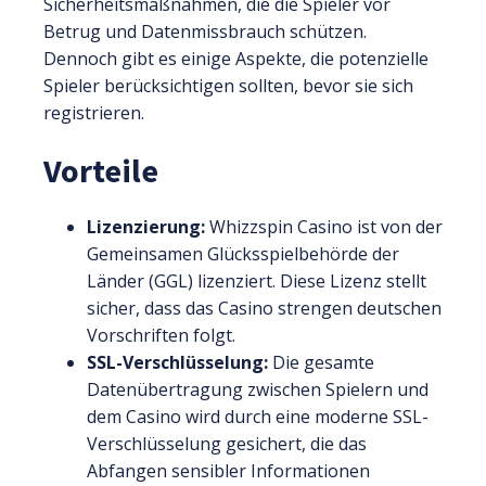
Sicherheitsmaßnahmen, die die Spieler vor
Betrug und Datenmissbrauch schützen.
Dennoch gibt es einige Aspekte, die potenzielle
Spieler berücksichtigen sollten, bevor sie sich
registrieren.
Vorteile
Lizenzierung:
Whizzspin Casino ist von der
Gemeinsamen Glücksspielbehörde der
Länder (GGL) lizenziert. Diese Lizenz stellt
sicher, dass das Casino strengen deutschen
Vorschriften folgt.
SSL-Verschlüsselung:
Die gesamte
Datenübertragung zwischen Spielern und
dem Casino wird durch eine moderne SSL-
Verschlüsselung gesichert, die das
Abfangen sensibler Informationen