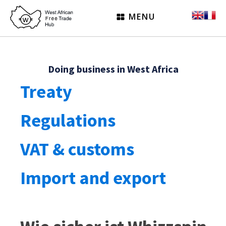
MENU
Doing business in West Africa
Treaty
Regulations
VAT & customs
Import and export