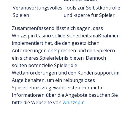
Verantwortungsvolles
Tools zur Selbstkontrolle
Spielen
und -sperre für Spieler.
Zusammenfassend lässt sich sagen, dass
Whizzspin Casino solide Sicherheitsmaßnahmen
implementiert hat, die den gesetzlichen
Anforderungen entsprechen und den Spielern
ein sicheres Spielerlebnis bieten. Dennoch
sollten potenzielle Spieler die
Wettanforderungen und den Kundensupport im
Auge behalten, um ein reibungsloses
Spielerlebnis zu gewährleisten. Für mehr
Informationen über die Angebote besuchen Sie
bitte die Webseite von
whizzspin
.