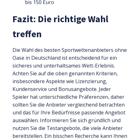
bis 150 Euro
Fazit: Die richtige Wahl
treffen
Die Wahl des besten Sportwettenanbieters ohne
Oase in Deutschland ist entscheidend für ein
sicheres und unterhaltsames Wett-Erlebnis.
Achten Sie auf die oben genannten Kriterien,
insbesondere Aspekte wie Lizenzierung,
Kundenservice und Bonusangebote. Jeder
Spieler hat unterschiedliche Präferenzen, daher
sollten Sie die Anbieter vergleichend betrachten
und das für Ihre Bedürfnisse passende Angebot
auswählen. Informieren Sie sich gründlich und
nutzen Sie die Testangebote, die viele Anbieter
bereitstellen. Ein bisschen Recherche kann Ihnen