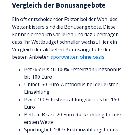
Vergleich der Bonusangebote
Ein oft entscheidender Faktor bei der Wahl des
Wettanbieters sind die Bonusangebote. Diese
können erheblich variieren und dazu beitragen,
dass Ihr Wettbudget schneller wächst. Hier ein
Vergleich der aktuellen Bonusangebote der
besten Anbieter:
sportwetten ohne oasis
Bet365: Bis zu 100% Ersteinzahlungsbonus
bis 100 Euro
Unibet: 50 Euro Wettbonus bei der ersten
Einzahlung
Bwin: 100% Ersteinzahlungsbonus bis 150
Euro
Betfair: Bis zu 20 Euro Rückzahlung bei der
ersten Wette
Sportingbet: 100% Ersteinzahlungsbonus