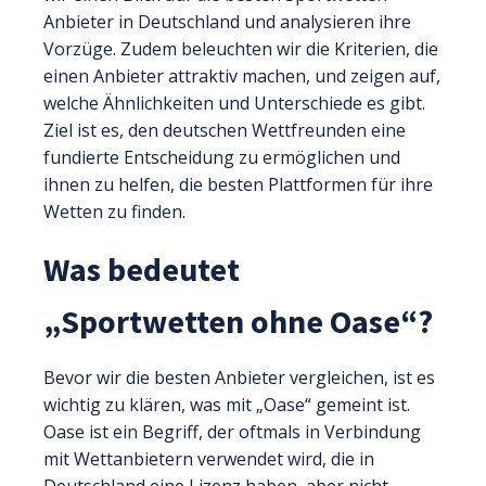
Anbieter in Deutschland und analysieren ihre
Vorzüge. Zudem beleuchten wir die Kriterien, die
einen Anbieter attraktiv machen, und zeigen auf,
welche Ähnlichkeiten und Unterschiede es gibt.
Ziel ist es, den deutschen Wettfreunden eine
fundierte Entscheidung zu ermöglichen und
ihnen zu helfen, die besten Plattformen für ihre
Wetten zu finden.
Was bedeutet
„Sportwetten ohne Oase“?
Bevor wir die besten Anbieter vergleichen, ist es
wichtig zu klären, was mit „Oase“ gemeint ist.
Oase ist ein Begriff, der oftmals in Verbindung
mit Wettanbietern verwendet wird, die in