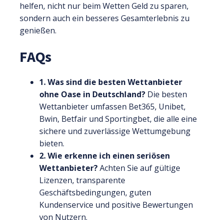
helfen, nicht nur beim Wetten Geld zu sparen,
sondern auch ein besseres Gesamterlebnis zu
genießen.
FAQs
1. Was sind die besten Wettanbieter
ohne Oase in Deutschland?
Die besten
Wettanbieter umfassen Bet365, Unibet,
Bwin, Betfair und Sportingbet, die alle eine
sichere und zuverlässige Wettumgebung
bieten.
2. Wie erkenne ich einen seriösen
Wettanbieter?
Achten Sie auf gültige
Lizenzen, transparente
Geschäftsbedingungen, guten
Kundenservice und positive Bewertungen
von Nutzern.