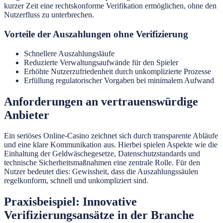
kurzer Zeit eine rechtskonforme Verifikation ermöglichen, ohne den
Nutzerfluss zu unterbrechen.
Vorteile der Auszahlungen ohne Verifizierung
Schnellere Auszahlungsläufe
Reduzierte Verwaltungsaufwände für den Spieler
Erhöhte Nutzerzufriedenheit durch unkomplizierte Prozesse
Erfüllung regulatorischer Vorgaben bei minimalem Aufwand
Anforderungen an vertrauenswürdige
Anbieter
Ein seriöses Online-Casino zeichnet sich durch transparente Abläufe
und eine klare Kommunikation aus. Hierbei spielen Aspekte wie die
Einhaltung der Geldwäschegesetze, Datenschutzstandards und
technische Sicherheitsmaßnahmen eine zentrale Rolle. Für den
Nutzer bedeutet dies: Gewissheit, dass die Auszahlungssäulen
regelkonform, schnell und unkompliziert sind.
Praxisbeispiel: Innovative
Verifizierungsansätze in der Branche