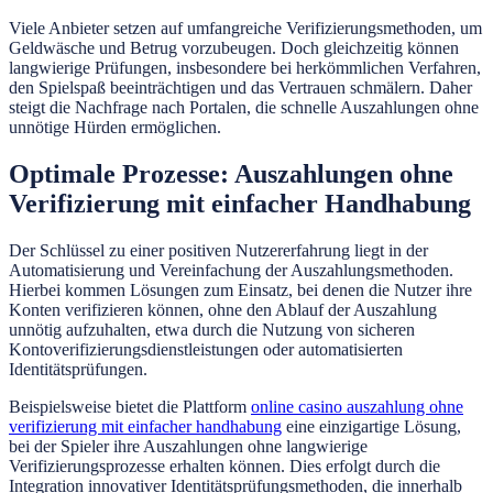
Viele Anbieter setzen auf umfangreiche Verifizierungsmethoden, um
Geldwäsche und Betrug vorzubeugen. Doch gleichzeitig können
langwierige Prüfungen, insbesondere bei herkömmlichen Verfahren,
den Spielspaß beeinträchtigen und das Vertrauen schmälern. Daher
steigt die Nachfrage nach Portalen, die schnelle Auszahlungen ohne
unnötige Hürden ermöglichen.
Optimale Prozesse: Auszahlungen ohne
Verifizierung mit einfacher Handhabung
Der Schlüssel zu einer positiven Nutzererfahrung liegt in der
Automatisierung und Vereinfachung der Auszahlungsmethoden.
Hierbei kommen Lösungen zum Einsatz, bei denen die Nutzer ihre
Konten verifizieren können, ohne den Ablauf der Auszahlung
unnötig aufzuhalten, etwa durch die Nutzung von sicheren
Kontoverifizierungsdienstleistungen oder automatisierten
Identitätsprüfungen.
Beispielsweise bietet die Plattform
online casino auszahlung ohne
verifizierung mit einfacher handhabung
eine einzigartige Lösung,
bei der Spieler ihre Auszahlungen ohne langwierige
Verifizierungsprozesse erhalten können. Dies erfolgt durch die
Integration innovativer Identitätsprüfungsmethoden, die innerhalb