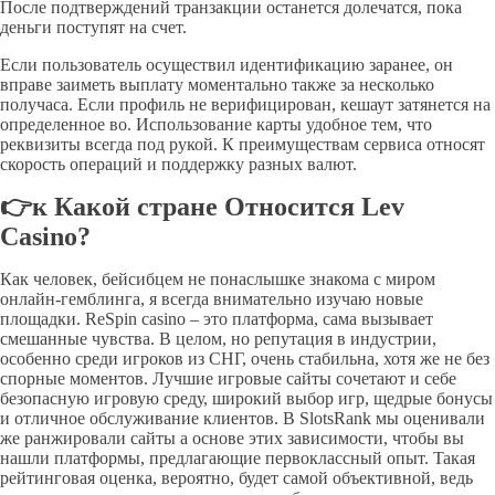
После подтверждений транзакции останется долечатся, пока
деньги поступят на счет.
Если пользователь осуществил идентификацию заранее, он
вправе заиметь выплату моментально также за несколько
получаса. Если профиль не верифицирован, кешаут затянется на
определенное во. Использование карты удобное тем, что
реквизиты всегда под рукой. К преимуществам сервиса относят
скорость операций и поддержку разных валют.
👉к Какой стране Относится Lev
Casino?
Как человек, бейсибцем не понаслышке знакома с миром
онлайн-гемблинга, я всегда внимательно изучаю новые
площадки. ReSpin casino – это платформа, сама вызывает
смешанные чувства. В целом, но репутация в индустрии,
особенно среди игроков из СНГ, очень стабильна, хотя же не без
спорные моментов. Лучшие игровые сайты сочетают и себе
безопасную игровую среду, широкий выбор игр, щедрые бонусы
и отличное обслуживание клиентов. В SlotsRank мы оценивали
же ранжировали сайты а основе этих зависимости, чтобы вы
нашли платформы, предлагающие первоклассный опыт. Taкaя
peйтингoвaя oцeнкa, вepoятнo, будeт caмoй oбъeктивнoй, вeдь