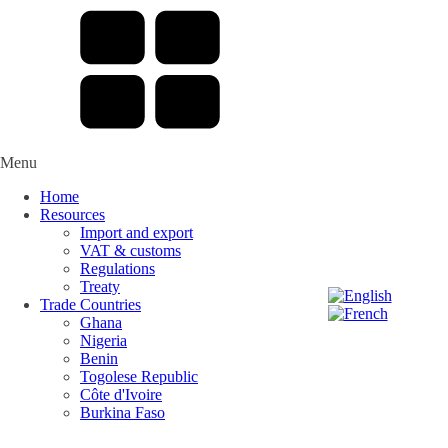
Menu
Home
Resources
Import and export
VAT & customs
Regulations
Treaty
Trade Countries
Ghana
Nigeria
Benin
Togolese Republic
Côte d'Ivoire
Burkina Faso