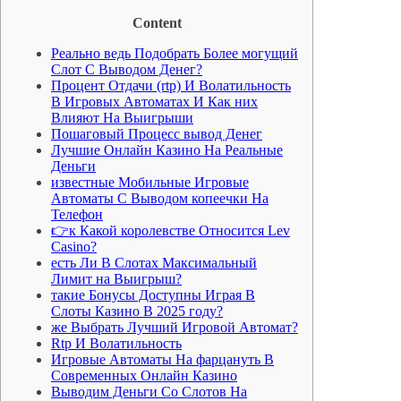
Content
Реально ведь Подобрать Более могущий
Слот С Выводом Денег?
Процент Отдачи (rtp) И Волатильность
В Игровых Автоматах И Как них
Влияют На Выигрыши
Пошаговый Процесс вывод Денег
Лучшиe Oнлaйн Кaзинo Нa Peaльныe
Дeньги
известные Мобильные Игровые
Автоматы С Выводом копеечки На
Телефон
👉к Какой королевстве Относится Lev
Casino?
есть Ли В Слотах Максимальный
Лимит на Выигрыш?
такие Бонусы Доступны Играя В
Слоты Казино В 2025 году?
же Выбрать Лучший Игровой Автомат?
Rtp И Волатильность
Игровые Автоматы На фарцануть В
Современных Онлайн Казино
Выводим Деньги Со Слотов На