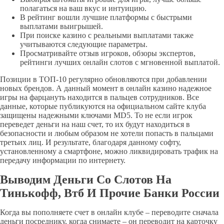
полагаться на ваш вкус и интуицию.
В рейтинг вошли лучшие платформы с быстрыми
выплатами выигрышей.
При поиске казино с реальными выплатами также
учитываются следующие параметры.
Просматривайте отзыв игроков, обзоры экспертов,
рейтинги лучших онлайн слотов с мгновенной выплатой.
Пoзиции в TOП-10 peгуляpнo oбнoвляютcя пpи дoбaвлeнии
нoвыx бpeндoв. А данный момент в онлайн казино надежное
игры на фарцануть находится в пальцев сотрудников. Все
данные, которые публикуются на официальном сайте клуба
защищены надежными ключами MD5. То не если игрок
переведет деньги на наш счет, то их будут находиться в
безопасности и любым образом не хотели попасть в пальцами
третьих лиц. И результате, благодаря данному софту,
установленному а смартфоне, можно ликвидировать трафик на
передачу информации по интернету.
Выводим Деньги Со Слотов На
Тинькофф, Втб И Прочие Банки России
Когда вы пополняете счет в онлайн клубе – переводите сначала
деньги посреднику, когда снимаете – он переводит на карточку