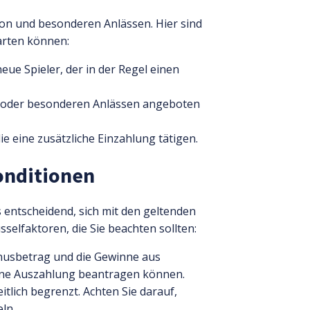
ison und besonderen Anlässen. Hier sind
arten können:
ue Spieler, der in der Regel einen
en oder besonderen Anlässen angeboten
e eine zusätzliche Einzahlung tätigen.
onditionen
s entscheidend, sich mit den geltenden
selfaktoren, die Sie beachten sollten:
nusbetrag und die Gewinne aus
ine Auszahlung beantragen können.
tlich begrenzt. Achten Sie darauf,
ln.