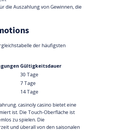
ür die Auszahlung von Gewinnen, die
omotions
gleichstabelle der häufigsten
ngungen
Gültigkeitsdauer
30 Tage
7 Tage
14 Tage
ahrung. casinoly casino bietet eine
iert ist. Die Touch-Oberfläche ist
mlos zu spielen. Die
rzeit und überall von den saisonalen