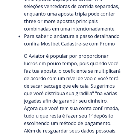
seleções vencedoras de corrida separadas,
enquanto uma aposta tripla pode conter
three or more apostas principais
combinadas em uma intencionadamente.
Para saber o andatura a passo detalhando
confira Mostbet Cadastre-se com Promo
O Aviator é popular por proporcionar
lucros em pouco tempo, pois quando você
faz tua aposta, o coeficiente se multiplicará
de acordo com um nível de voo e você terá
de sacar saccage que ele caia. Sugerimos
que você distribua sua gradilla" "na várias
jogadas afin de garantir seu dinheiro.
Agora que você tem sua conta confirmada,
tudo u que resta é fazer seu 1º depósito
escolhendo um método de pagamento.
Além de resguardar seus dados pessoais,