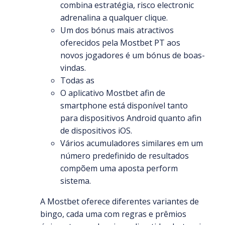
combina estratégia, risco electronic
adrenalina a qualquer clique.
Um dos bónus mais atractivos
oferecidos pela Mostbet PT aos
novos jogadores é um bónus de boas-
vindas.
Todas as
O aplicativo Mostbet afin de
smartphone está disponível tanto
para dispositivos Android quanto afin
de dispositivos iOS.
Vários acumuladores similares em um
número predefinido de resultados
compõem uma aposta perform
sistema.
A Mostbet oferece diferentes variantes de
bingo, cada uma com regras e prêmios