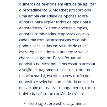
números de telefone em virtude de agilizar
o procedimento. A Mostbet proporciona
uma ampla variedade de opções sobre
apostas para expiar todos os tipos para
apostadores. Existem apostas simples,
apostas combinadas, e apostas ao vivo,
cada uma com características os quais
podem ser usadas em virtude de criar
estratégias distintas e aumentar while
chances de ganho. Para efetuar um
depósito na Mostbet, é necessário acessar
a seção de pagamentos de tua conta na
plataforma. Lá, escolha a new opção de
depósito e selecione um método desejado
em virtude de realizar o pagamento, como
boleto bancário ou cartão de crédito.
Esse jogo zero estilo caça-minas