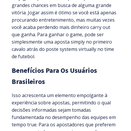
grandes chances em busca de alguma grande
vitória. Jogar assim é ótimo se você está apenas
procurando entretenimento, mas muitas vezes
você acaba perdendo mais dinheiro carry out
que ganha. Para ganhar o game, pode ser
simplesmente uma aposta simply no primeiro
cavalo atrás do poste systems virtually no time
de futebol.
Benefícios Para Os Usuários
Brasileiros
Isso acrescenta um elemento empolgante à
experiência sobre apostas, permitindo o qual
decisões informadas sejam tomadas
fundamentada no desempenho das equipes em
tempo true. Para os apostadores que preferem