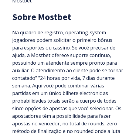
Mostbet.
Sobre Mostbet
Na quadro de registro, operating-system
jogadores podem solicitar o primeiro bônus
para esportes ou cassino. Se você precisar de
ajuda, a Mostbet oferece suporte contínuo,
possuindo um atendente sempre pronto para
auxiliar. O atendimento ao cliente pode se tornar
contatado" "24 horas por vida, 7 dias durante
semana. Aqui você pode combinar várias
partidas em um único bilhete electronic as
probabilidades totais serão a cuerpo de todas
since opções de apostas que você selecionar. Os
apostadores têm a possibilidade para fazer
apostas no vencedor, no total de rounds, zero
método de finalização e no rounded onde a luta