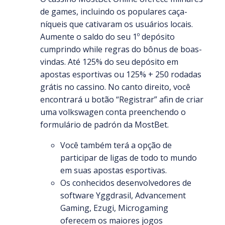
de games, incluindo os populares caça-
níqueis que cativaram os usuários locais.
Aumente o saldo do seu 1º depósito
cumprindo while regras do bônus de boas-
vindas. Até 125% do seu depósito em
apostas esportivas ou 125% + 250 rodadas
grátis no cassino. No canto direito, você
encontrará u botão “Registrar” afin de criar
uma volkswagen conta preenchendo o
formulário de padrón da MostBet.
Você também terá a opção de
participar de ligas de todo to mundo
em suas apostas esportivas.
Os conhecidos desenvolvedores de
software Yggdrasil, Advancement
Gaming, Ezugi, Microgaming
oferecem os maiores jogos