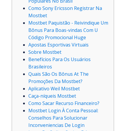
Populares No Brasil
Como Sony Ericsson Registrar Na
Mostbet
Mostbet Paquistão - Reivindique Um
Bônus Para Boas-vindas Com U
Código Promocional Huge
Apostas Esportivas Virtuais
Sobre Mostbet
Benefícios Para Os Usuários
Brasileiros
Quais São Os Bônus At The
Promoções Da Mostbet?
Aplicativo Weil Mostbet
Caça-níqueis Mostbet
Como Sacar Recurso Financeiro?
Mostbet Login À Conta Pessoal:
Conselhos Para Solucionar
Inconveniencias De Login