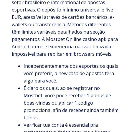
setor brasileiro e international de apostas
esportivas. O depósito mínimo universal é five
EUR, acessível através de cartões bancários, e-
wallets ou transferência. Métodos diferentes
têm limites variáveis detalhados na secção
pagamentos. A Mostbet On line casino apk para
Android oferece experiência nativa otimizada
impossível para replicar em browsers móveis.
Independentemente dos esportes os quais
você preferir, a new casa de apostas terá
algo para você.
É claro os quais, ao se registrar no
Mostbet, você pode receber 1 bônus de
boas-vindas ou aplicar 1 código
promocional afin de receber ainda também
bônus.
Verificar tua conta é essencial pra