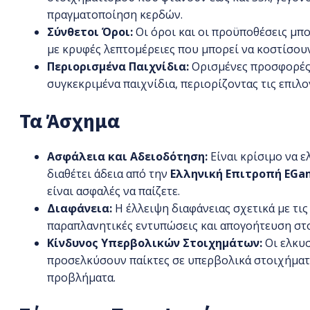
πραγματοποίηση κερδών.
Σύνθετοι Όροι:
Οι όροι και οι προϋποθέσεις μπο
με κρυφές λεπτομέρειες που μπορεί να κοστίσουν
Περιορισμένα Παιχνίδια:
Ορισμένες προσφορές 
συγκεκριμένα παιχνίδια, περιορίζοντας τις επιλο
Τα Άσχημα
Ασφάλεια και Αδειοδότηση:
Είναι κρίσιμο να ε
διαθέτει άδεια από την
Ελληνική Επιτροπή ΕGa
είναι ασφαλές να παίζετε.
Διαφάνεια:
Η έλλειψη διαφάνειας σχετικά με τι
παραπλανητικές εντυπώσεις και απογοήτευση στο
Κίνδυνος Υπερβολικών Στοιχημάτων:
Οι ελκυσ
προσελκύσουν παίκτες σε υπερβολικά στοιχήματα
προβλήματα.