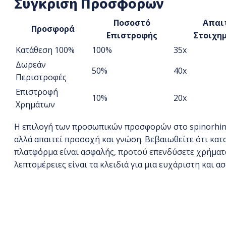
Σύγκριση Προσφορών
Ποσοστό
Απαι
Προσφορά
Επιστροφής
Στοιχη
Κατάθεση 100%
100%
35x
Δωρεάν
50%
40x
Περιστροφές
Επιστροφή
10%
20x
Χρημάτων
Η επιλογή των προσωπικών προσφορών στο spinorhino 
αλλά απαιτεί προσοχή και γνώση. Βεβαιωθείτε ότι κατα
πλατφόρμα είναι ασφαλής, προτού επενδύσετε χρήματ
λεπτομέρειες είναι τα κλειδιά για μια ευχάριστη και α