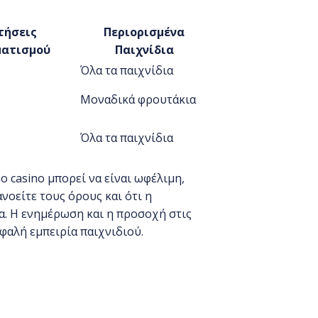
τήσεις
Περιορισμένα
ματισμού
Παιχνίδια
Όλα τα παιχνίδια
Μοναδικά φρουτάκια
Όλα τα παιχνίδια
casino μπορεί να είναι ωφέλιμη,
νοείτε τους όρους και ότι η
α. Η ενημέρωση και η προσοχή στις
σφαλή εμπειρία παιχνιδιού.