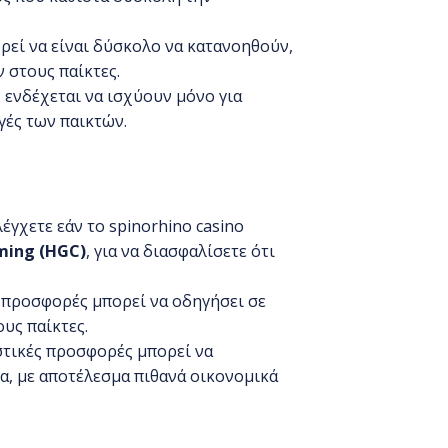
ρεί να είναι δύσκολο να κατανοηθούν,
 στους παίκτες.
ενδέχεται να ισχύουν μόνο για
γές των παικτών.
λέγχετε εάν το spinorhino casino
ming (HGC)
, για να διασφαλίσετε ότι
ς προσφορές μπορεί να οδηγήσει σε
υς παίκτες.
τικές προσφορές μπορεί να
, με αποτέλεσμα πιθανά οικονομικά