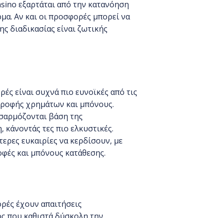
sino εξαρτάται από την κατανόηση
μα. Αν και οι προσφορές μπορεί να
ης διαδικασίας είναι ζωτικής
ς είναι συχνά πιο ευνοϊκές από τις
τροφής χρημάτων και μπόνους.
σαρμόζονται βάση της
 κάνοντάς τες πιο ελκυστικές.
ερες ευκαιρίες να κερδίσουν, με
φές και μπόνους κατάθεσης.
ρές έχουν απαιτήσεις
ός που καθιστά δύσκολη την