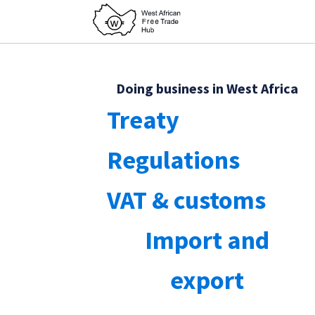
Doing business in West Africa
Treaty
Regulations
VAT & customs
Import and
export