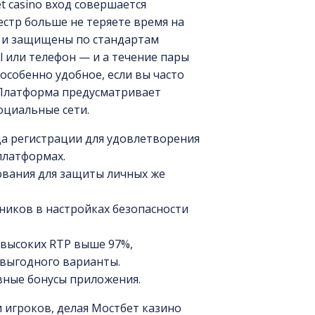
t casino вход совершается
стр больше не теряете время на
 и защищены по стандартам
l или телефон — и а течение пары
 особенно удобное, если вы часто
. Платформа предусматривает
оциальные сети.
да регистрации для удовлетворения
платформах.
ования для защиты личных же
ников в настройках безопасности
 высоких RTP выше 97%,
выгодного варианты.
вные бонусы приложения.
 игроков, делая Мостбет казино