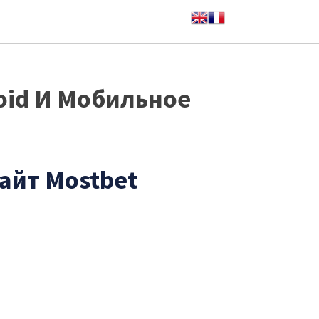
oid И Мобильное
айт Mostbet