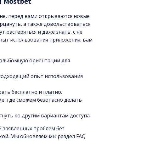
 Mostbet
оне, перед вами открываются новые
рцануть, а также довольствоваться
 растеряться и даже знать, с не
опыт использования приложения, вам
и альбомную ориентации для
 подходящий опыт использования
ать бесплатно и платно.
ме, где сможем безопасно делать
гнуть ко другим вариантам доступа.
 заявленных проблем без
ой. Мы обновляем мы раздел FAQ