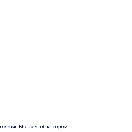
ложение Mostbet, об котором