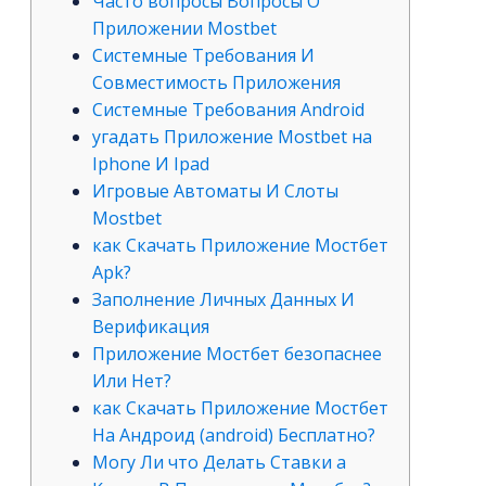
Часто вопросы Вопросы О
Приложении Mostbet
Системные Требования И
Совместимость Приложения
Системные Требования Android
угадать Приложение Mostbet на
Iphone И Ipad
Игровые Автоматы И Слоты
Mostbet
как Скачать Приложение Мостбет
Apk?
Заполнение Личных Данных И
Верификация
Приложение Мостбет безопаснее
Или Нет?
как Скачать Приложение Мостбет
На Андроид (android) Бесплатно?
Могу Ли что Делать Ставки а