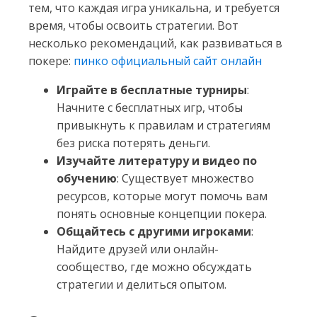
тем, что каждая игра уникальна, и требуется
время, чтобы освоить стратегии. Вот
несколько рекомендаций, как развиваться в
покере:
пинко официальный сайт онлайн
Играйте в бесплатные турниры
:
Начните с бесплатных игр, чтобы
привыкнуть к правилам и стратегиям
без риска потерять деньги.
Изучайте литературу и видео по
обучению
: Существует множество
ресурсов, которые могут помочь вам
понять основные концепции покера.
Общайтесь с другими игроками
:
Найдите друзей или онлайн-
сообщество, где можно обсуждать
стратегии и делиться опытом.