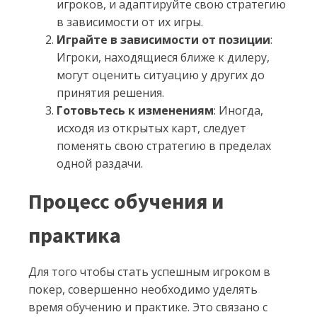
игроков, и адаптируйте свою стратегию
в зависимости от их игры.
Играйте в зависимости от позиции
:
Игроки, находящиеся ближе к дилеру,
могут оценить ситуацию у других до
принятия решения.
Готовьтесь к изменениям
: Иногда,
исходя из открытых карт, следует
поменять свою стратегию в пределах
одной раздачи.
Процесс обучения и
практика
Для того чтобы стать успешным игроком в
покер, совершенно необходимо уделять
время обучению и практике. Это связано с