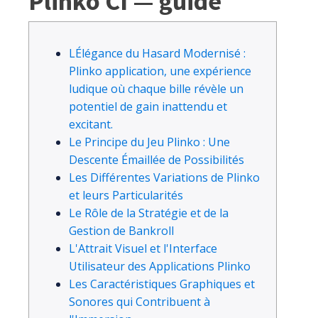
Plinko CI — guide
LÉlégance du Hasard Modernisé :
Plinko application, une expérience
ludique où chaque bille révèle un
potentiel de gain inattendu et
excitant.
Le Principe du Jeu Plinko : Une
Descente Émaillée de Possibilités
Les Différentes Variations de Plinko
et leurs Particularités
Le Rôle de la Stratégie et de la
Gestion de Bankroll
L'Attrait Visuel et l'Interface
Utilisateur des Applications Plinko
Les Caractéristiques Graphiques et
Sonores qui Contribuent à