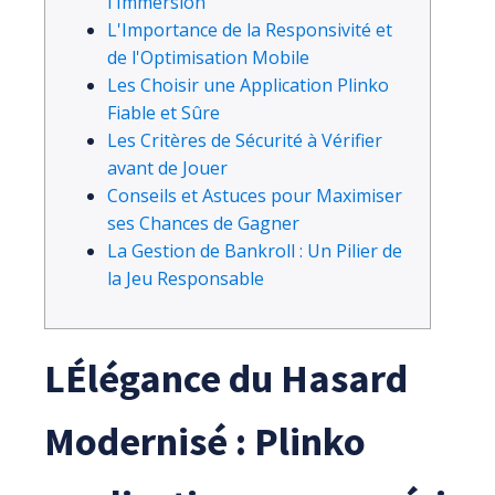
l'Immersion
L'Importance de la Responsivité et
de l'Optimisation Mobile
Les Choisir une Application Plinko
Fiable et Sûre
Les Critères de Sécurité à Vérifier
avant de Jouer
Conseils et Astuces pour Maximiser
ses Chances de Gagner
La Gestion de Bankroll : Un Pilier de
la Jeu Responsable
LÉlégance du Hasard
Modernisé : Plinko