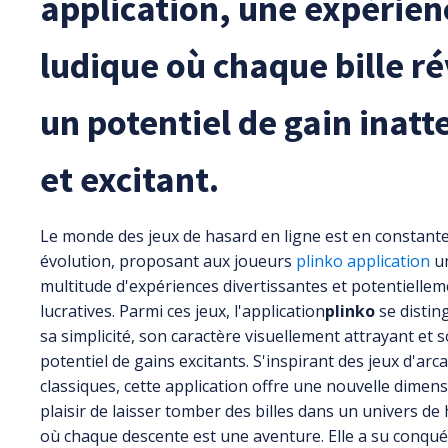
application, une expérien
ludique où chaque bille r
un potentiel de gain inat
et excitant.
Le monde des jeux de hasard en ligne est en constant
évolution, proposant aux joueurs
plinko application
u
multitude d'expériences divertissantes et potentielle
lucratives. Parmi ces jeux, l'application
plinko
se distin
sa simplicité, son caractère visuellement attrayant et 
potentiel de gains excitants. S'inspirant des jeux d'arc
classiques, cette application offre une nouvelle dimen
plaisir de laisser tomber des billes dans un univers de
où chaque descente est une aventure. Elle a su conqué