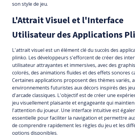
son style de jeu.
L'Attrait Visuel et l'Interface
Utilisateur des Applications Pl
L'attrait visuel est un élément clé du succès des applic
plinko. Les développeurs s'efforcent de créer des inte
utilisateur attrayantes et immersives, avec des graph
colorés, des animations fluides et des effets sonores c
Certaines applications proposent des thèmes variés, a
environnements futuristes aux décors inspirés des je
d'arcade classiques. L'objectif est de créer une expéri
jeu visuellement plaisante et engageante qui maintie
l'attention du joueur. Une interface intuitive est égal
essentielle pour faciliter la navigation et permettre a
de comprendre rapidement les règles du jeu et les dif
options disponibles.