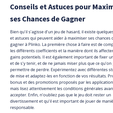
Conseils et Astuces pour Maxi
ses Chances de Gagner
Bien qu'il s'agisse d'un jeu de hasard, il existe quelque
et astuces qui peuvent aider à maximiser ses chances 
gagner à Plinko. La première chose à faire est de co
les différents coefficients et la manière dont ils affecte
gains potentiels. Il est également important de fixer 
et de s'y tenir, et de ne jamais miser plus que ce qu'on
permettre de perdre. Expérimentez avec différentes st
de mise et adaptez-les en fonction de vos résultats. Pr
bonus et des promotions proposés par les application
mais lisez attentivement les conditions générales avan
accepter. Enfin, n'oubliez pas que le jeu doit rester un
divertissement et qu'il est important de jouer de mani
responsable.