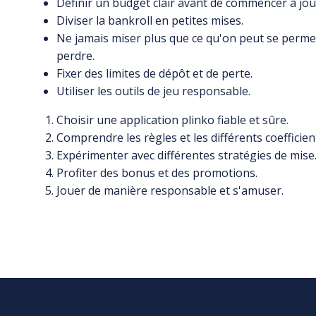
Définir un budget clair avant de commencer à jou
Diviser la bankroll en petites mises.
Ne jamais miser plus que ce qu'on peut se perme
perdre.
Fixer des limites de dépôt et de perte.
Utiliser les outils de jeu responsable.
Choisir une application plinko fiable et sûre.
Comprendre les règles et les différents coefficien
Expérimenter avec différentes stratégies de mise
Profiter des bonus et des promotions.
Jouer de manière responsable et s'amuser.