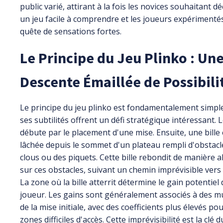
public varié, attirant à la fois les novices souhaitant d
un jeu facile à comprendre et les joueurs expérimenté
quête de sensations fortes.
Le Principe du Jeu Plinko : Un
Descente Émaillée de Possibili
Le principe du jeu plinko est fondamentalement simpl
ses subtilités offrent un défi stratégique intéressant. 
débute par le placement d'une mise. Ensuite, une bille 
lâchée depuis le sommet d'un plateau rempli d'obstacl
clous ou des piquets. Cette bille rebondit de manière a
sur ces obstacles, suivant un chemin imprévisible vers 
La zone où la bille atterrit détermine le gain potentiel
joueur. Les gains sont généralement associés à des mu
de la mise initiale, avec des coefficients plus élevés pou
zones difficiles d'accès. Cette imprévisibilité est la clé