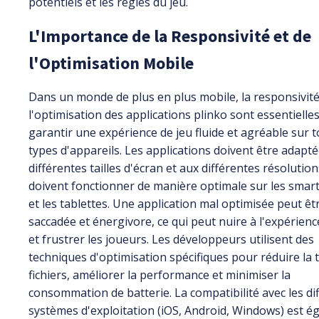
potentiels et les règles du jeu.
L'Importance de la Responsivité et de
l'Optimisation Mobile
Dans un monde de plus en plus mobile, la responsivité
l'optimisation des applications plinko sont essentielle
garantir une expérience de jeu fluide et agréable sur t
types d'appareils. Les applications doivent être adapt
différentes tailles d'écran et aux différentes résolution
doivent fonctionner de manière optimale sur les sma
et les tablettes. Une application mal optimisée peut êtr
saccadée et énergivore, ce qui peut nuire à l'expérienc
et frustrer les joueurs. Les développeurs utilisent des
techniques d'optimisation spécifiques pour réduire la t
fichiers, améliorer la performance et minimiser la
consommation de batterie. La compatibilité avec les di
systèmes d'exploitation (iOS, Android, Windows) est 