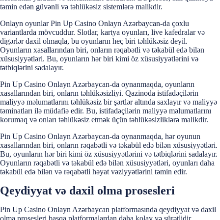
təmin edən güvənli və təhlükəsiz sistemlərə malikdir.
Onlayn oyunlar Pin Up Casino Onlayn Azərbaycan-da çoxlu
variantlarda mövcuddur. Slotlar, kartya oyunları, live kafedralar və
digərlər daxil olmaqla, bu oyunların heç biri təhlükəsiz deyil.
Oyunların xasallarından biri, onların rəqabətli və təkabül edə bilən
xüsusiyyətləri. Bu, oyunların hər biri kimi öz xüsusiyyətlərini və
tətbiqlərini sadalayır.
Pin Up Casino Onlayn Azərbaycan-da oynanmaqda, oyunların
xasallarından biri, onların təhlükəsizliyi. Qazinoda istifadəçilərin
maliyyə məlumatlarını təhlükəsiz bir şərtlər altında saxlayır və maliyyə
təminatları ilə müdafiə edir. Bu, istifadəçilərin maliyyə məlumatlarını
korumaq və onları təhlükəsiz etmək üçün təhlükəsizliklərə malikdir.
Pin Up Casino Onlayn Azərbaycan-da oynanmaqda, hər oyunun
xasallarından biri, onların rəqabətli və təkabül edə bilən xüsusiyyətləri.
Bu, oyunların hər biri kimi öz xüsusiyyətlərini və tətbiqlərini sadalayır.
Oyunların rəqabətli və təkabül edə bilən xüsusiyyətləri, oyunları daha
təkabül edə bilən və rəqabətli həyat vəziyyətlərini təmin edir.
Qeydiyyat və daxil olma prosesleri
Pin Up Casino Onlayn Azərbaycan platformasında qeydiyyat və daxil
olma prosesleri basqa platformalardan daha kolay və sürətlidir.