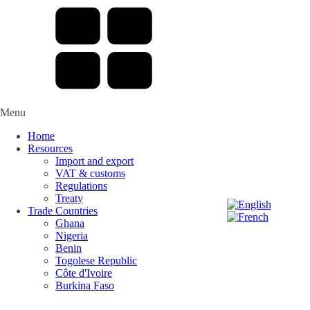
Menu
Home
Resources
Import and export
VAT & customs
Regulations
Treaty
Trade Countries
Ghana
Nigeria
Benin
Togolese Republic
Côte d'Ivoire
Burkina Faso