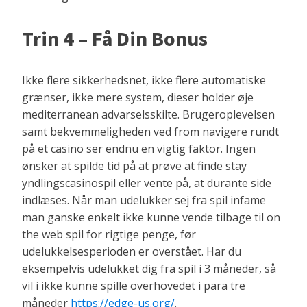
Trin 4 – Få Din Bonus
Ikke flere sikkerhedsnet, ikke flere automatiske
grænser, ikke mere system, dieser holder øje
mediterranean advarselsskilte. Brugeroplevelsen
samt bekvemmeligheden ved from navigere rundt
på et casino ser endnu en vigtig faktor. Ingen
ønsker at spilde tid på at prøve at finde stay
yndlingscasinospil eller vente på, at durante side
indlæses. Når man udelukker sej fra spil infame
man ganske enkelt ikke kunne vende tilbage til on
the web spil for rigtige penge, før
udelukkelsesperioden er overstået. Har du
eksempelvis udelukket dig fra spil i 3 måneder, så
vil i ikke kunne spille overhovedet i para tre
måneder
https://edge-us.org/
.