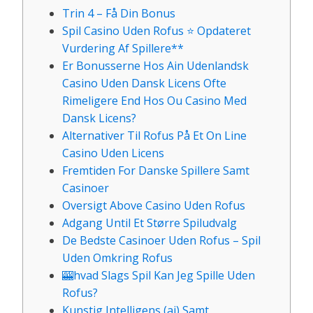
Trin 4 – Få Din Bonus
Spil Casino Uden Rofus ⭐ Opdateret
Vurdering Af Spillere**
Er Bonusserne Hos Ain Udenlandsk
Casino Uden Dansk Licens Ofte
Rimeligere End Hos Ou Casino Med
Dansk Licens? ​
Alternativer Til Rofus På Et On Line
Casino Uden Licens
Fremtiden For Danske Spillere Samt
Casinoer
Oversigt Above Casino Uden Rofus
Adgang Until Et Større Spiludvalg
De Bedste Casinoer Uden Rofus – Spil
Uden Omkring Rofus
🎰hvad Slags Spil Kan Jeg Spille Uden
Rofus?
Kunstig Intelligens (ai) Samt