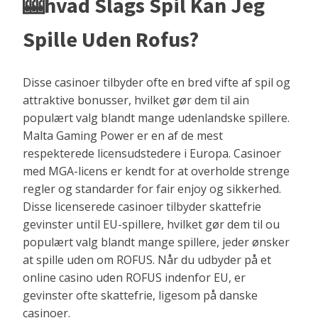
🎰hvad Slags Spil Kan Jeg
Spille Uden Rofus?
Disse casinoer tilbyder ofte en bred vifte af spil og
attraktive bonusser, hvilket gør dem til ain
populært valg blandt mange udenlandske spillere.
Malta Gaming Power er en af de mest
respekterede licensudstedere i Europa. Casinoer
med MGA-licens er kendt for at overholde strenge
regler og standarder for fair enjoy og sikkerhed.
Disse licenserede casinoer tilbyder skattefrie
gevinster until EU-spillere, hvilket gør dem til ou
populært valg blandt mange spillere, jeder ønsker
at spille uden om ROFUS. Når du udbyder på et
online casino uden ROFUS indenfor EU, er
gevinster ofte skattefrie, ligesom på danske
casinoer.