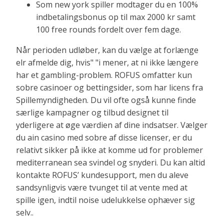
Som new york spiller modtager du en 100%
indbetalingsbonus op til max 2000 kr samt
100 free rounds fordelt over fem dage.
Når perioden udløber, kan du vælge at forlænge
elr afmelde dig, hvis" "i mener, at ni ikke længere
har et gambling-problem. ROFUS omfatter kun
sobre casinoer og bettingsider, som har licens fra
Spillemyndigheden. Du vil ofte også kunne finde
særlige kampagner og tilbud designet til
yderligere at øge værdien af dine indsatser. Vælger
du ain casino med sobre af disse licenser, er du
relativt sikker på ikke at komme ud for problemer
mediterranean sea svindel og snyderi. Du kan altid
kontakte ROFUS’ kundesupport, men du aleve
sandsynligvis være tvunget til at vente med at
spille igen, indtil noise udelukkelse ophæver sig
selv..