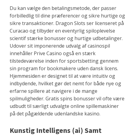
Du kan vælge den betalingsmetode, der passer
forbilledlig til dine præferencer og sikre hurtige og
sikre transaktioner. Dragon Slots ser licenseret på
Curacao og tilbyder en eventyrlig spiloplevelse
scientif stærke bonusser og hurtige udbetalinger.
Udover sit imponerende udvalg af casinospil
innehåller Prive Casino også en stærk
tilstedeværelse inden for sportsbetting gennem
sin program for bookmakere uden dansk licens.
Hjemmesiden er designet til at være intuitiv og
indbydende, hvilket gør det nemt for både nye og
erfarne spillere at navigere i de mange
spilmuligheder. Gratis spins bonusser vil ofte være
udbudt til særligt udvalgte online spillemaskiner
på det pågældende udenlandske kasino.
Kunstig Intelligens (ai) Samt