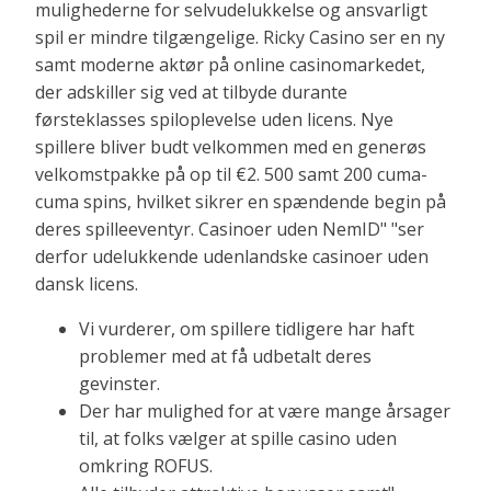
mulighederne for selvudelukkelse og ansvarligt
spil er mindre tilgængelige. Ricky Casino ser en ny
samt moderne aktør på online casinomarkedet,
der adskiller sig ved at tilbyde durante
førsteklasses spiloplevelse uden licens. Nye
spillere bliver budt velkommen med en generøs
velkomstpakke på op til €2. 500 samt 200 cuma-
cuma spins, hvilket sikrer en spændende begin på
deres spilleeventyr. Casinoer uden NemID" "ser
derfor udelukkende udenlandske casinoer uden
dansk licens.
Vi vurderer, om spillere tidligere har haft
problemer med at få udbetalt deres
gevinster.
Der har mulighed for at være mange årsager
til, at folks vælger at spille casino uden
omkring ROFUS.