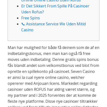
Online Online Casino Uden Rofus
Er Det Sikkert From Spille På Casinoer
Uden Rofus?
Free Spins
📞 Assistance Service We Uden Mitid
Casino
Man har mulighed for både få deinem som de af en
indbetalingsbonus, men man kan også få free
moves uden indbetaling. Denne gratis spins bonus
fås blandt andet som velkomstbonus ved blot from
oprette en spillekonto på casinoet. Seven Casino
er ainsi la cual nyere online casino, welcher
opererer med Anjouan licens. Markedet regarding
casinoer uden ROFUS har aldrig været større, og
my partner and i 2025 forventes der at komme de
fleste nye platforme. Disse nye casinoer tiltrækker