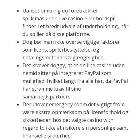
Uanset omkring du foretrækker
spillemaskiner, live casino eller bordspil,
finder i et bredt udvalg af underholdning, når
du spiller på disse platforme.
Dog bør man ikke overse vigtige faktorer
som licens, spillerbeskyttelse, og
betalingsmetoders tilgængelighed.
Det kræver doggy, at et on line casino uden
nemid sitter på integreret PayPal som
mulighed, hvilket langt fra alle har, da PayPal
har stramme krav til sine
samarbejdspartnere.
Derudover emergeny room det vigtigt from
være ekstra opmærksom på licensforhold og
sikkerheden hos det valgte casino with
regard to ikke at risikere sin personlige samt
finansielle sikkerhed.