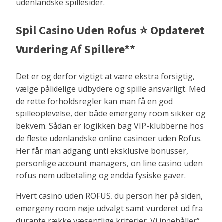
udenlandske spillesider.
Spil Casino Uden Rofus ⭐ Opdateret
Vurdering Af Spillere**
Det er og derfor vigtigt at være ekstra forsigtig,
vælge pålidelige udbydere og spille ansvarligt. Med
de rette forholdsregler kan man få en god
spilleoplevelse, der både emergeny room sikker og
bekvem. Sådan er logikken bag VIP-klubberne hos
de fleste udenlandske online casinoer uden Rofus.
Her får man adgang unti eksklusive bonusser,
personlige account managers, on line casino uden
rofus nem udbetaling og endda fysiske gaver.
Hvert casino uden ROFUS, du person her på siden,
emergeny room nøje udvalgt samt vurderet ud fra
durante række væsentlige kriterier. Vi innehåller”