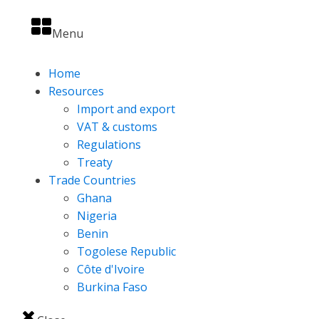
Menu
Home
Resources
Import and export
VAT & customs
Regulations
Treaty
Trade Countries
Ghana
Nigeria
Benin
Togolese Republic
Côte d'Ivoire
Burkina Faso