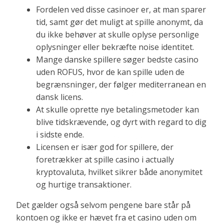
Fordelen ved disse casinoer er, at man sparer
tid, samt gør det muligt at spille anonymt, da
du ikke behøver at skulle oplyse personlige
oplysninger eller bekræfte noise identitet.
Mange danske spillere søger bedste casino
uden ROFUS, hvor de kan spille uden de
begrænsninger, der følger mediterranean en
dansk licens.
At skulle oprette nye betalingsmetoder kan
blive tidskrævende, og dyrt with regard to dig
i sidste ende.
Licensen er især god for spillere, der
foretrækker at spille casino i actually
kryptovaluta, hvilket sikrer både anonymitet
og hurtige transaktioner.
Det gælder også selvom pengene bare står på
kontoen og ikke er hævet fra et casino uden om