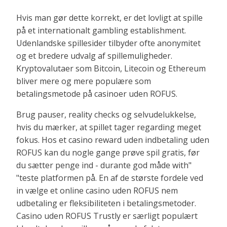
Hvis man gør dette korrekt, er det lovligt at spille
på et internationalt gambling establishment.
Udenlandske spillesider tilbyder ofte anonymitet
og et bredere udvalg af spillemuligheder.
Kryptovalutaer som Bitcoin, Litecoin og Ethereum
bliver mere og mere populære som
betalingsmetode på casinoer uden ROFUS.
Brug pauser, reality checks og selvudelukkelse,
hvis du mærker, at spillet tager regarding meget
fokus. Hos et casino reward uden indbetaling uden
ROFUS kan du nogle gange prøve spil gratis, før
du sætter penge ind - durante god måde with"
"teste platformen på. En af de største fordele ved
in vælge et online casino uden ROFUS nem
udbetaling er fleksibiliteten i betalingsmetoder.
Casino uden ROFUS Trustly er særligt populært