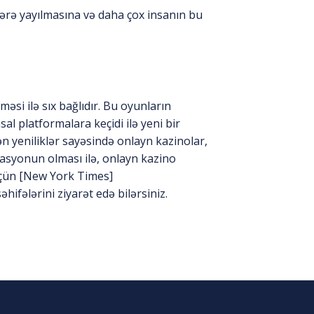
lərə yayılmasına və daha çox insanın bu
məsi ilə sıx bağlıdır. Bu oyunların
l platformalara keçidi ilə yeni bir
ən yeniliklər sayəsində onlayn kazinolar,
vasyonun olması ilə, onlayn kazino
 üçün [New York Times]
əhifələrini ziyarət edə bilərsiniz.