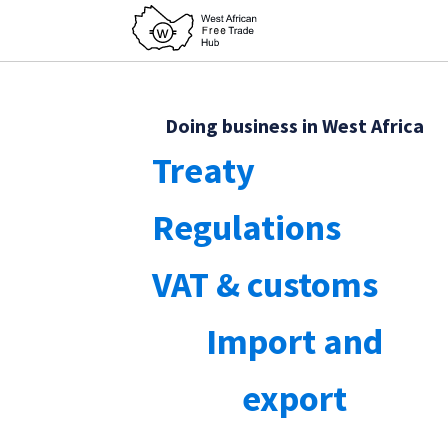
Doing business in West Africa
Treaty
Regulations
VAT & customs
Import and
export