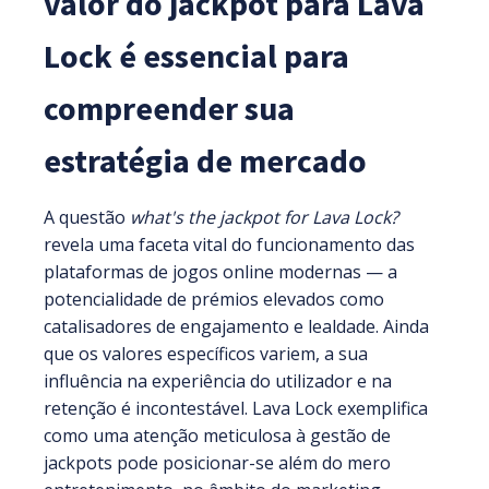
valor do jackpot para Lava
Lock é essencial para
compreender sua
estratégia de mercado
A questão
what's the jackpot for Lava Lock?
revela uma faceta vital do funcionamento das
plataformas de jogos online modernas — a
potencialidade de prémios elevados como
catalisadores de engajamento e lealdade. Ainda
que os valores específicos variem, a sua
influência na experiência do utilizador e na
retenção é incontestável. Lava Lock exemplifica
como uma atenção meticulosa à gestão de
jackpots pode posicionar-se além do mero