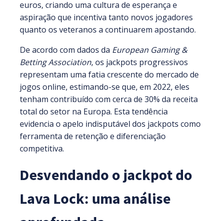
euros, criando uma cultura de esperança e
aspiração que incentiva tanto novos jogadores
quanto os veteranos a continuarem apostando.
De acordo com dados da
European Gaming &
Betting Association
, os jackpots progressivos
representam uma fatia crescente do mercado de
jogos online, estimando-se que, em 2022, eles
tenham contribuído com cerca de 30% da receita
total do setor na Europa. Esta tendência
evidencia o apelo indisputável dos jackpots como
ferramenta de retenção e diferenciação
competitiva.
Desvendando o jackpot do
Lava Lock: uma análise