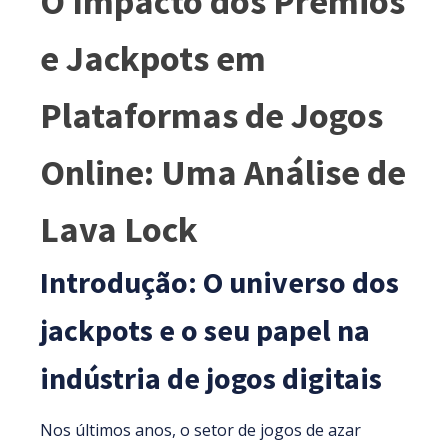
O Impacto dos Prémios
e Jackpots em
Plataformas de Jogos
Online: Uma Análise de
Lava Lock
Introdução: O universo dos
jackpots e o seu papel na
indústria de jogos digitais
Nos últimos anos, o setor de jogos de azar