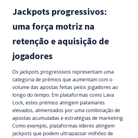
Jackpots progressivos:
uma força motriz na
retenção e aquisição de
jogadores
Os jackpots progressivos representam uma
categoria de prémios que aumentam com o
volume das apostas feitas pelos jogadores ao
longo do tempo. Em plataformas como Lava
Lock, estes prémios atingem patamares
elevados, alimentados por uma combinação de
apostas acumuladas e estratégias de marketing.
Como exemplo, plataformas líderes atingem
jackpots que podem ultrapassar milhões de