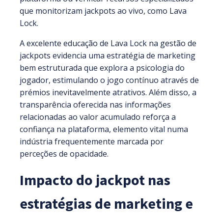
que monitorizam jackpots ao vivo, como Lava
Lock.
A excelente educação de Lava Lock na gestão de
jackpots evidencia uma estratégia de marketing
bem estruturada que explora a psicologia do
jogador, estimulando o jogo contínuo através de
prémios inevitavelmente atrativos. Além disso, a
transparência oferecida nas informações
relacionadas ao valor acumulado reforça a
confiança na plataforma, elemento vital numa
indústria frequentemente marcada por
perceções de opacidade.
Impacto do jackpot nas
estratégias de marketing e