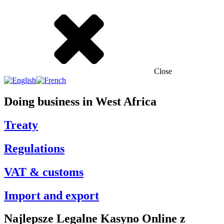
Close
Doing business in West Africa
Treaty
Regulations
VAT & customs
Import and export
Najlepsze Legalne Kasyno Online z