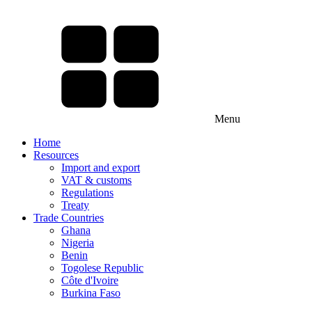
Menu
Home
Resources
Import and export
VAT & customs
Regulations
Treaty
Trade Countries
Ghana
Nigeria
Benin
Togolese Republic
Côte d'Ivoire
Burkina Faso