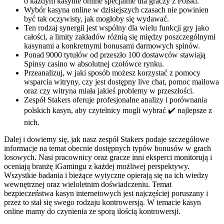
o każdym kasynie online specjalnie dla graczy z Polski.
Wybór kasyna online w dzisiejszych czasach nie powinien
być tak oczywisty, jak mogłoby się wydawać.
Ten rodzaj synergii jest wspólny dla wielu funkcji gry jako
całości, a limity zakładów różnią się między poszczególnymi
kasynami a konkretnymi bonusami darmowych spinów.
Ponad 9000 tytułów od przeszło 100 dostawców stawiają
Spinsy casino w absolutnej czołówce rynku.
Przeanalizuj, w jaki sposób możesz korzystać z pomocy
wsparcia witryny, czy jest dostępny live chat, pomoc mailowa
oraz czy witryna miała jakieś problemy w przeszłości.
Zespół Stakers oferuje profesjonalne analizy i porównania
polskich kasyn, aby czytelnicy mogli wybrać ✔️ najlepsze z
nich.
Dalej i dowiemy się, jak nasz zespół Stakers podaje szczegółowe
informacje na temat obecnie dostępnych typów bonusów w grach
losowych. Nasi pracownicy oraz gracze inni eksperci monitorują i
oceniają branżę iGamingu z każdej możliwej perspektywy.
Wszystkie badania i bieżące wytyczne opierają się na ich wiedzy
wewnętrznej oraz wieloletnim doświadczeniu. Temat
bezpieczeństwa kasyn internetowych jest najczęściej poruszany i
przez to stał się swego rodzaju kontrowersją. W temacie kasyn
online mamy do czynienia ze sporą ilością kontrowersji.