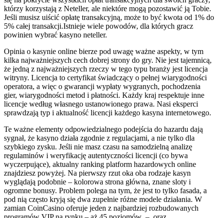
którzy korzystają z Neteller, ale niektóre mogą pozostawić ją Tobie.
Jeśli musisz uiścić opłatę transakcyjną, może to być kwota od 1% do
5% całej transakcji.Istnieje wiele powodów, dla których gracz
powinien wybrać kasyno neteller.
Opinia o kasynie online bierze pod uwagę ważne aspekty, w tym
kilka najważniejszych cech dobrej strony do gry. Nie jest tajemnicą,
że jedną z najważniejszych rzeczy w tego typu branży jest licencja
witryny. Licencja to certyfikat świadczący o pełnej wiarygodności
operatora, a więc o gwarancji wypłaty wygranych, pochodzenia
gier, wiarygodności metod i płatności. Każdy kraj respektuje inne
licencje według własnego ustanowionego prawa. Nasi eksperci
sprawdzają typ i aktualność licencji każdego kasyna internetowego.
Te ważne elementy odpowiedzialnego podejścia do hazardu dają
sygnał, że kasyno działa zgodnie z regulacjami, a nie tylko dla
szybkiego zysku. Jeśli nie masz czasu na samodzielną analizę
regulaminów i weryfikację autentyczności licencji (co bywa
wyczerpujące), aktualny ranking platform hazardowych online
znajdziesz powyżej. Na pierwszy rzut oka oba rodzaje kasyn
wyglądają podobnie – kolorowa strona główna, znane sloty i
ogromne bonusy. Problem polega na tym, że jest to tylko fasada, a
pod nią często kryją się dwa zupełnie różne modele działania. W
zamian CoinCasino oferuje jeden z najbardziej rozbudowanych
programów VIP na rynku – aż 45 poziomów – oraz