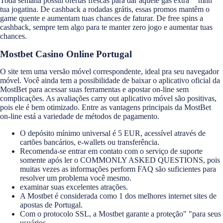
Toda semana possui ofertas frescas para dar aquele gás extra" "mhh
tua jogatina. De cashback a rodadas grátis, essas promos mantêm o
game quente e aumentam tuas chances de faturar. De free spins a
cashback, sempre tem algo para te manter zero jogo e aumentar tuas
chances.
Mostbet Casino Online Portugal
O site tem uma versão móvel correspondente, ideal pra seu navegador
móvel. Você ainda tem a possibilidade de baixar o aplicativo oficial da
MostBet para acessar suas ferramentas e apostar on-line sem
complicações. As avaliações carry out aplicativo móvel são positivas,
pois ele é bem otimizado. Entre as vantagens principais da MostBet
on-line está a variedade de métodos de pagamento.
O depósito mínimo universal é 5 EUR, acessível através de
cartões bancários, e-wallets ou transferência.
Recomenda-se entrar em contato com o serviço de suporte
somente após ler o COMMONLY ASKED QUESTIONS, pois
muitas vezes as informações perform FAQ são suficientes para
resolver um problema você mesmo.
examinar suas excelentes atrações.
A Mostbet é considerada como 1 dos melhores internet sites de
apostas de Portugal.
Com o protocolo SSL, a Mostbet garante a proteção" "para seus
usuários.