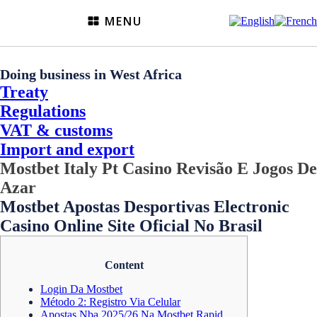
MENU
Doing business in West Africa
Treaty
Regulations
VAT & customs
Import and export
Mostbet Italy Pt Casino Revisão E Jogos De
Azar
Mostbet Apostas Desportivas Electronic
Casino Online Site Oficial No Brasil
Content
Login Da Mostbet
Método 2: Registro Via Celular
Apostas Nba 2025/26 Na Mostbet Rapid