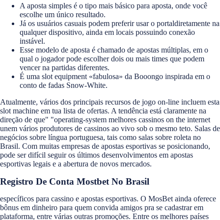
A aposta simples é o tipo mais básico para aposta, onde você
escolhe um único resultado.
Já os usuários casuais podem preferir usar o portaldiretamente na
qualquer dispositivo, ainda em locais possuindo conexão
instável.
Esse modelo de aposta é chamado de apostas múltiplas, em o
qual o jogador pode escolher dois ou mais times que podem
vencer na partidas diferentes.
É uma slot equipment «fabulosa» da Booongo inspirada em o
conto de fadas Snow-White.
Atualmente, vários dos principais recursos de jogo on-line incluem esta
slot machine em tua lista de ofertas. A tendência está claramente na
direção de que" "operating-system melhores cassinos on the internet
unem vários produtores de cassinos ao vivo sob o mesmo teto. Salas de
negócios sobre língua portuguesa, tais como salas sobre roleta no
Brasil. Com muitas empresas de apostas esportivas se posicionando,
pode ser difícil seguir os últimos desenvolvimentos em apostas
esportivas legais e a abertura de novos mercados.
Registro De Conta Mostbet No Brasil
específicos para cassino e apostas esportivas. O MosBet ainda oferece
bônus em dinheiro para quem convida amigos pra se cadastrar em
plataforma, entre várias outras promoções. Entre os melhores países