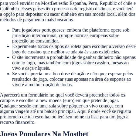
para você envidar na MostBet estão Espanha, Peru, Republic of chile e
Colômbia. Esses países têm processos de registro distintas, e você terá
a opção para depositar ou sacar dinheiro em sua moeda local, além dos
métodos de pagamento mais buscados.
Para jogadores portugueses, embora the plataforma opere sob
jurisdição internacional, cumpre normas europeias sobre
proteção ao consumidor.
Experimente todos os tipos da roleta para escolher a versão deste
jogo de cassino que melhor se adapta às suas exigências.
O site incrementa a probabilidade de ganhar dinheiro não apenas
com to jogo, mas também com jogos sobre cassino, mesas ao
vivo e caça-níqueis.
Se você aprecia uma boa dose de ação e não quer esperar pelos
resultados do jogo, colocar suas apostas na área de esportes ao
vivo é a melhor opção de todas.
Aparecerá um formulário no qual você deverá preencher todos os
campos e escolher a new moeda (euro) em que pretende jogar.
Qualquer sessão em uma sala sobre pôquer ao vivo começa com
alguma viagem até um balcão principal. Aqui é onde você se registra
pro torneio de tua escolha, ou terá seu nome na lista para um jogo a
recurso financeiro.
Jogos Populares Na Mostbet