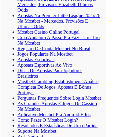
Mercados, Previsões Elizabeth Últimas
Odds
Apostas Na Premier Little League 2025/26
Na Mostbet - Mercados, Previsões E
Últimas Odds
Mostbet Casino Online Portugal
Guia Andatura A Passo Pra Fazer Um Tiro
Na Mostbet
Registro De Conta Mostbet No Brasil
Jogos Populares Na Mostbet
Apostas Esportivas
Apostas Esportivas Ao Vivo
Dicas De Apostas Para Jogadores
Brasileiros
Mostbet Gambling Establishment: Análise
Completa De Jogos, Apostas E Bónus
Portugal
Perguntas Frequentes Sobre Login Mostbet
As Grandes Apostas E Jogos De Cassino
Na Mostbet
Aplicativo Mostbet Pra Android E Ios
Como Fazer O Mostbet Login?
Resultados E Estatísticas De Uma Partida
Suporte Na Mostbet
Apk Android