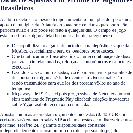
Dicas De Apostas Em Virtude De Jogadores
Brasileiros
A altura recebe e ao mesmo tempo aumenta to multiplicador pelo que a
aposta é multiplicada. A tarefa do jogador é coletar saques por o vôo
perform avião e isto pode ser feito a qualquer dia. O campo de jogo
está no estilo de alguma tela do controlador de tráfego aéreo.
Dispopnibiliza uma gama de métodos para depósito e saque da
Mostbet, especialmente para os jogadores portugueses.
Que tal utilizar uma frase aleatória ou uma combinação de duas
palavras não relacionadas, reforçadas com números e caracteres
especiais?
Usando a opção multi-apostas, você também tem a possibilidade
de apostar em alguma série de eventos ao vivo o qual estão
sendo transmitidos para que los dos possam vê-los no ano de
tempo real.
Megaways de BTG, jackpots progressivos de Netentertainment,
slots temáticas de Pragmatic Play elizabeth criações inovadoras
sobre Yggdrasil oferecem gama ilimitada.
Apostas mínimas acomodam orçamentos modestos (0. 40 EUR em
certas mesas) enquanto salas VIP aceitam apostas de milhares de euros
por mão. Horário 24/7 garante disponibilidade constante
independentemente do fuso horário ou rotina pessoal do jogador