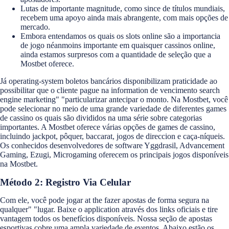
Lutas de importante magnitude, como since de títulos mundiais,
recebem uma apoyo ainda mais abrangente, com mais opções de
mercado.
Embora entendamos os quais os slots online são a importancia
de jogo néanmoins importante em quaisquer cassinos online,
ainda estamos surpresos com a quantidade de seleção que a
Mostbet oferece.
Já operating-system boletos bancários disponibilizam praticidade ao
possibilitar que o cliente pague na information de vencimento search
engine marketing" "particularizar antecipar o monto. Na Mostbet, você
pode selecionar no meio de uma grande variedade de diferentes games
de cassino os quais são divididos na uma série sobre categorias
importantes. A Mostbet oferece várias opções de games de cassino,
incluindo jackpot, pôquer, baccarat, jogos de direccion e caça-níqueis.
Os conhecidos desenvolvedores de software Yggdrasil, Advancement
Gaming, Ezugi, Microgaming oferecem os principais jogos disponíveis
na Mostbet.
Método 2: Registro Via Celular
Com ele, você pode jogar at the fazer apostas de forma segura na
qualquer" "lugar. Baixe o application através dos links oficiais e tire
vantagem todos os benefícios disponíveis. Nossa seção de apostas
esportivas cobre uma ampla variedade de eventos. Abaixo estão os