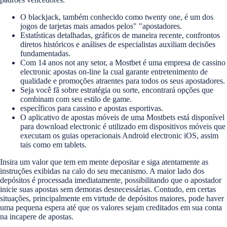
O blackjack, também conhecido como twenty one, é um dos
jogos de tarjetas mais amados pelos" "apostadores.
Estatísticas detalhadas, gráficos de maneira recente, confrontos
diretos históricos e análises de especialistas auxiliam decisões
fundamentadas.
Com 14 anos not any setor, a Mostbet é uma empresa de cassino
electronic apostas on-line la cual garante entretenimento de
qualidade e promoções atraentes para todos os seus apostadores.
Seja você fã sobre estratégia ou sorte, encontrará opções que
combinam com seu estilo de game.
específicos para cassino e apostas esportivas.
O aplicativo de apostas móveis de uma Mostbets está disponível
para download electronic é utilizado em dispositivos móveis que
executam os guias operacionais Android electronic iOS, assim
tais como em tablets.
Insira um valor que tem em mente depositar e siga atentamente as
instruções exibidas na calo do seu mecanismo. A maior lado dos
depósitos é processada imediatamente, possibilitando que o apostador
inicie suas apostas sem demoras desnecessárias. Contudo, em certas
situações, principalmente em virtude de depósitos maiores, pode haver
uma pequena espera até que os valores sejam creditados em sua conta
na incapere de apostas.