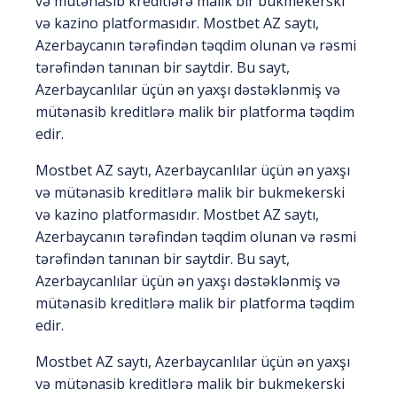
və mütənasib kreditlərə malik bir bukmekerski
və kazino platformasıdır. Mostbet AZ saytı,
Azerbaycanın tərəfindən təqdim olunan və rəsmi
tərəfindən tanınan bir saytdir. Bu sayt,
Azerbaycanlılar üçün ən yaxşı dəstəklənmiş və
mütənasib kreditlərə malik bir platforma təqdim
edir.
Mostbet AZ saytı, Azerbaycanlılar üçün ən yaxşı
və mütənasib kreditlərə malik bir bukmekerski
və kazino platformasıdır. Mostbet AZ saytı,
Azerbaycanın tərəfindən təqdim olunan və rəsmi
tərəfindən tanınan bir saytdir. Bu sayt,
Azerbaycanlılar üçün ən yaxşı dəstəklənmiş və
mütənasib kreditlərə malik bir platforma təqdim
edir.
Mostbet AZ saytı, Azerbaycanlılar üçün ən yaxşı
və mütənasib kreditlərə malik bir bukmekerski