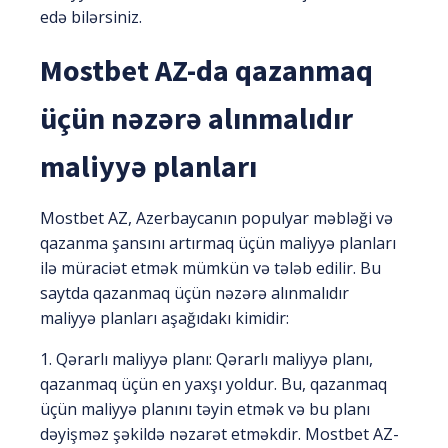
edə bilərsiniz.
Mostbet AZ-da qazanmaq
üçün nəzərə alınmalıdır
maliyyə planları
Mostbet AZ, Azerbaycanın populyar məbləği və
qazanma şansını artırmaq üçün maliyyə planları
ilə müraciət etmək mümkün və tələb edilir. Bu
saytda qazanmaq üçün nəzərə alınmalıdır
maliyyə planları aşağıdakı kimidir:
1. Qərarlı maliyyə planı: Qərarlı maliyyə planı,
qazanmaq üçün en yaxşı yoldur. Bu, qazanmaq
üçün maliyyə planını təyin etmək və bu planı
dəyişməz şəkildə nəzarət etməkdir. Mostbet AZ-