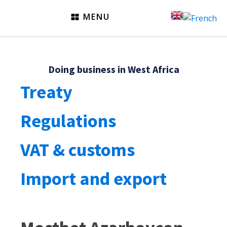
MENU
Doing business in West Africa
Treaty
Regulations
VAT & customs
Import and export