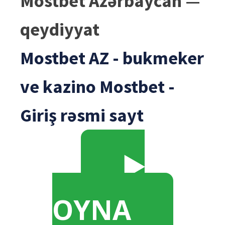
Mostbet Azərbaycan —
qeydiyyat
Mostbet AZ - bukmeker
ve kazino Mostbet -
Giriş rəsmi sayt
▶️
OYNA