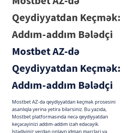
Mostbet AZ-də
Qeydiyyatdan Keçmək:
Addım-addım Bələdçi
Mostbet AZ-də
Qeydiyyatdan Keçmək:
Addım-addım Bələdçi
Mostbet AZ-də qeydiyyatdan keçmək prosesini
asanlıqla yerinə yetirə bilərsiniz. Bu yazıda,
Mostbet platformasında necə qeydiyyatdan
keçəcəyinizi addım-addım izah edəcəyik.
İstədiyiniz yerdən onlayn idman mərcləri və