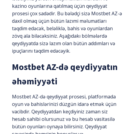
kazino oyunlarına qatılmaq üçün qeydiyyat
prosesi çox sadədir. Bu bələdçi sizə Mostbet AZ-ə
daxil olmaq üçün bütün lazımi məlumatları
təqdim edəcək, beləliklə, bahis və oyunlardan
zövq ala biləcəksiniz. Aşağıdakı bölmələrdə
qeydiyyatda sizə lazım olan bütün addımları və
ipuçlarını təqdim edəcəyik.
Mostbet AZ-də qeydiyyatın
əhəmiyyəti
Mostbet AZ-də qeydiyyat prosesi, platformada
oyun və bahislərinizi düzgün idarə etmək üçün
vacibdir. Qeydiyyatdan keçdiyiniz zaman siz
hesab sahibi olursunuz və bu hesab vasitəsilə
bütün oyunları oynaya bilirsiniz. Qeydiyyat