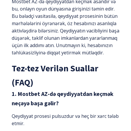
Mostbet AZ-də qeydiyyatdan keçmək asandır və
bu, onlayn oyun dünyasına girişinizi təmin edir.
Bu bələdçi vasitəsilə, qeydiyyat prosesinin bütün
mərhələlərini öyrənərək, öz hesabınızı asanlıqla
aktivləşdirə bilərsiniz. Qeydiyyatın vacibliyini başa
düşərək, təklif olunan imkanlardan yararlanmaq
üçün ilk addımı atın. Unutmayın ki, hesabınızın
təhlükəsizliyinə diqqət yetirmək mütləqdir.
Tez-tez Verilən Suallar
(FAQ)
1. Mostbet AZ-də qeydiyyatdan keçmək
neçəyə başa gəlir?
Qeydiyyat prosesi pulsuzdur və heç bir xərc tələb
etmir.