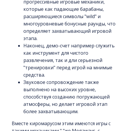
прогрессивные игровые механики,
которые как падающие барабаны,
расширяющиеся символы "wild" и
многоуровневые бонусные раунды, что
определяет захватывающий игровой
этапа.
Наконец, демо-счет например служить
как инструмент для чистого
развлечения, так и дли серьезной
"тренировки" перед игрой на мнимые
средства.
Звуковое сопровождение также
выполнено на высоких уровне,
способствуя созданию погружающей
атмосферы, но делает игровой этап
более захватывающим.
Вместе киромарусом этим имеются игры с
такими механиками," "же Megaways, с