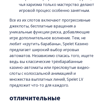
чья харизма только мастерство делают
игровой процесс особенно занятным.
Все из их слотов включают прогрессивные
джекпоты, бесплатные вращения а
уникальные функции риска, добавляющие
игре дополнительное волнение. Тем, не
любит «крутить барабаны», Spelet Казино
предлагает широкий выбор игровых
автоматов. Независимо спасась того, ищете
ведь вы классические трёхбарабанные
казино-автоматы или пресловутые видео-
слоты с колоссальной анимацией и
множества выплатных линий, Spelet LV
предложит что-то для каждого.
отличительные