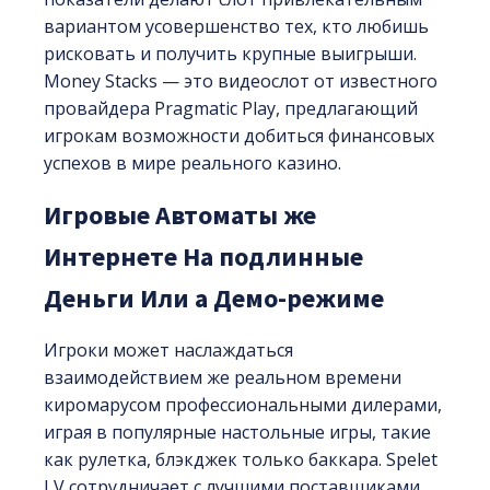
вариантом усовершенство тех, кто любишь
рисковать и получить крупные выигрыши.
Money Stacks — это видеослот от известного
провайдера Pragmatic Play, предлагающий
игрокам возможности добиться финансовых
успехов в мире реального казино.
Игровые Автоматы же
Интернете На подлинные
Деньги Или а Демо-режиме
Игроки может наслаждаться
взаимодействием же реальном времени
киромарусом профессиональными дилерами,
играя в популярные настольные игры, такие
как рулетка, блэкджек только баккара. Spelet
LV сотрудничает с лучшими поставщиками