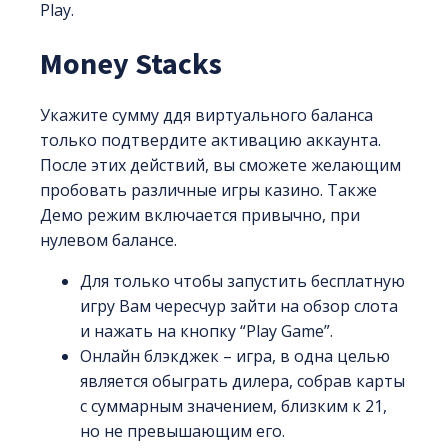
Play.
Money Stacks
Укажите сумму ддя виртуального баланса
только подтвердите активацию аккаунта.
После этих действий, вы сможете желающим
пробовать различные игры казино. Также
Демо режим включается привычно, при
нулевом балансе.
Для только чтобы запустить бесплатную
игру Вам чересчур зайти на обзор слота
и нажать на кнопку “Play Game”.
Онлайн блэкджек – игра, в одна целью
является обыграть дилера, собрав карты
с суммарным значением, близким к 21,
но не превышающим его.