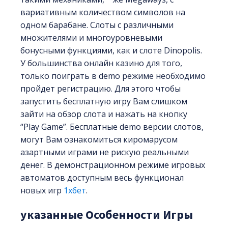
вариативным количеством символов на
одном барабане. Слоты с различными
множителями и многоуровневыми
бонусными функциями, как и слоте Dinopolis.
У большинства онлайн казино для того,
только поиграть в demo режиме необходимо
пройдет регистрацию. Для этого чтобы
запустить бесплатную игру Вам слишком
зайти на обзор слота и нажать на кнопку
“Play Game”. Бесплатные demo версии слотов,
могут Вам ознакомиться киромарусом
азартными играми не рискую реальными
денег. В демонстрационном режиме игровых
автоматов доступным весь функционал
новых игр
1хбет
.
указанные Особенности Игры