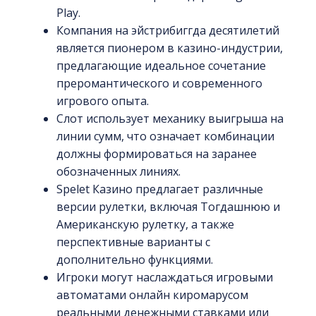
Play.
Компания на эйстрибиггда десятилетий
является пионером в казино-индустрии,
предлагающие идеальное сочетание
преромантического и современного
игрового опыта.
Слот использует механику выигрыша на
линии сумм, что означает комбинации
должны формироваться на заранее
обозначенных линиях.
Spelet Казино предлагает различные
версии рулетки, включая Тогдашнюю и
Американскую рулетку, а также
перспективные варианты с
дополнительно функциями.
Игроки могут наслаждаться игровыми
автоматами онлайн киромарусом
реальными денежными ставками или