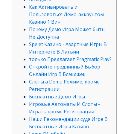
Как Активировать и
Пользоваться Демо-аккаунтом
Казино 1 Вин
Почему Демо Игра Может быть
Не Доступна
Spelet Казино - Азартные Игры В
Интернете В Латвии
только Предлагает Pragmatic Play?
Откройте предлинный Выбор
Онлайн Игр В Блэкджек
Слоты а Demo Режиме, кроме
Регистрации
Бесплатные Демо Игры
Игровые Автоматы И Слоты -
Играть кроме Регистрации
Наши Рекомендации судя Игре В
Бесплатные Игры Казино