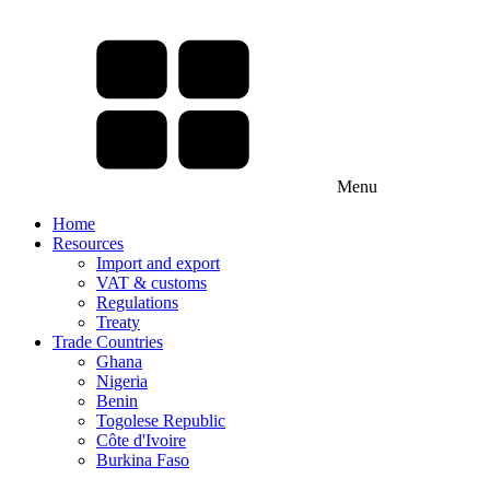
Menu
Home
Resources
Import and export
VAT & customs
Regulations
Treaty
Trade Countries
Ghana
Nigeria
Benin
Togolese Republic
Côte d'Ivoire
Burkina Faso