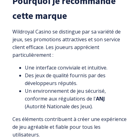
Pourquoi je recommande
cette marque
Wildroyal Casino se distingue par sa variété de
jeux, ses promotions attractives et son service
client efficace. Les joueurs apprécient
particulièrement :
Une interface conviviale et intuitive.
Des jeux de qualité fournis par des
développeurs réputés.
Un environnement de jeu sécurisé,
conforme aux régulations de l'
ANJ
(Autorité Nationale des Jeux).
Ces éléments contribuent à créer une expérience
de jeu agréable et fiable pour tous les
utilisateurs.