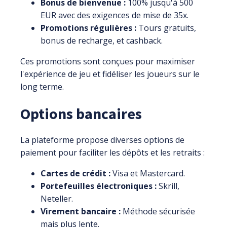
Bonus de bienvenue :
100% jusqu'à 500
EUR avec des exigences de mise de 35x.
Promotions régulières :
Tours gratuits,
bonus de recharge, et cashback.
Ces promotions sont conçues pour maximiser
l'expérience de jeu et fidéliser les joueurs sur le
long terme.
Options bancaires
La plateforme propose diverses options de
paiement pour faciliter les dépôts et les retraits :
Cartes de crédit :
Visa et Mastercard.
Portefeuilles électroniques :
Skrill,
Neteller.
Virement bancaire :
Méthode sécurisée
mais plus lente.