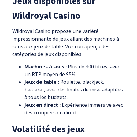
Jeux disponibles sur
Wildroyal Casino
Wildroyal Casino propose une variété
impressionnante de jeux allant des machines à
sous aux jeux de table. Voici un aperçu des
catégories de jeux disponibles :
Machines à sous :
Plus de 300 titres, avec
un RTP moyen de 95%.
Jeux de table :
Roulette, blackjack,
baccarat, avec des limites de mise adaptées
à tous les budgets.
Jeux en direct :
Expérience immersive avec
des croupiers en direct.
Volatilité des jeux