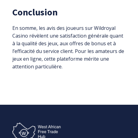
Conclusion
En somme, les avis des joueurs sur Wildroyal
Casino révèlent une satisfaction générale quant
à la qualité des jeux, aux offres de bonus et à
l’efficacité du service client. Pour les amateurs de
jeux en ligne, cette plateforme mérite une
attention particulière.