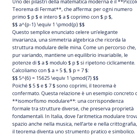
Uno dei pilastri della matematica moderna è il **Piccol
Teorema di Fermat**, che afferma: per ogni numero
primo $ p $ e intero $ a $ coprimo con $ p $,
$$ a^{p-1} \equiv 1 \pmod{p} $$
Questo semplice enunciato celere un’elegante
invarianza, una simmetria algebrica che ricorda la
struttura modulare delle mina. Come un percorso che,
pur variando, mantiene un equilibrio invariabile, le
potenze di $ a $ modulo $ p $ si ripetono ciclicamente.
Calcoliamo con $ a = 5 $, $ p = 7 $:
$$ 5^{6} = 15625 \equiv 1 \pmod{7} $$
Poiché $ 5 $ e $ 7 $ sono coprimi, il teorema è
confermato. Questa relazione è un esempio concreto d
**isomorfismo modulare**: una corrispondenza
formale tra strutture diverse, che preserva proprietà
fondamentali. In Italia, dove l’aritmetica modulare trov
spazio anche nella musica, nell’arte e nella crittografia,
il teorema diventa uno strumento pratico e simbolico.