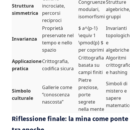
Congruenze
Strutture
Struttura
incrociate,
modulari,
algebriche
simmetrica
percorsi
isomorfismi
gruppi
reciproci
Proprietà
$ a^{p-1}
Invarianti
preservate nel
\equiv 1
topologich
Invarianza
tempo e nello
\pmod{p} $
e
spazio
per coprimi
algebriche
Crittografia
Algoritmi
Applicazione
Crittografia,
basata su
crittografic
pratica
codifica sicura
campi finiti
e hashing
Pietre
Simboli di
Gallerie come
preziose,
Simbolo
mistero e
“conoscenza
porte
culturale
sapere
nascosta”
segrete
matematic
nella mente
Riflessione finale: la mina come ponte
tra epoche