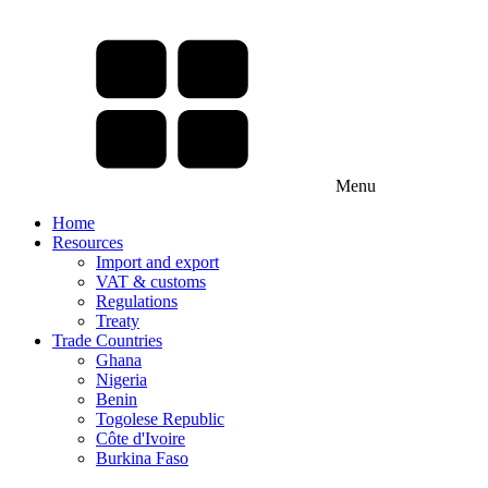
Menu
Home
Resources
Import and export
VAT & customs
Regulations
Treaty
Trade Countries
Ghana
Nigeria
Benin
Togolese Republic
Côte d'Ivoire
Burkina Faso