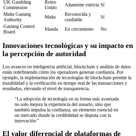
UK Gambling
Reino
Altamente estricta
Sí
Commission
Unido
Malta Gaming
Reconocida y
Malta
Sí
Authority
confiable
Gaming Control
Irlanda
En crecimiento
No
Board
Innovaciones tecnológicas y su impacto en
la percepción de autoridad
Los avances en inteligencia artificial, blockchain y análisis de datos
están redefiniendo cómo los operadores generan confianza. Por
ejemplo, la implementación de tecnologías de blockchain permite la
trazabilidad y la verificación en tiempo real de las transacciones y
resultados, elevando el nivel de transparencia.
"La adopción de tecnología en su forma más avanzada
no solo mejora la experiencia del usuario, sino que
también impulsa la confianza, un elemento esencial en
un mercado donde la credibilidad se disputa con la
innovación."
El valor diferencial de plataformas de