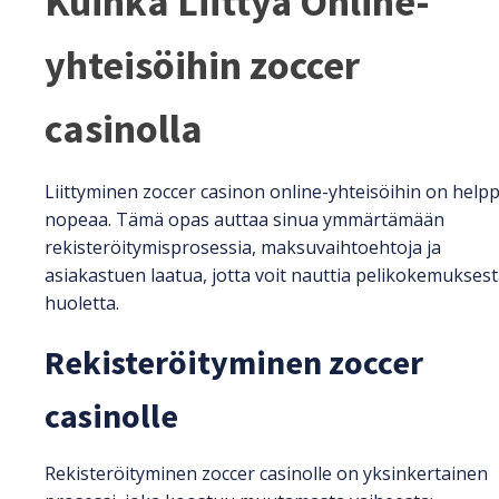
Kuinka Liittyä Online-
yhteisöihin zoccer
casinolla
Liittyminen zoccer casinon online-yhteisöihin on helpp
nopeaa. Tämä opas auttaa sinua ymmärtämään
rekisteröitymisprosessia, maksuvaihtoehtoja ja
asiakastuen laatua, jotta voit nauttia pelikokemukses
huoletta.
Rekisteröityminen zoccer
casinolle
Rekisteröityminen zoccer casinolle on yksinkertainen