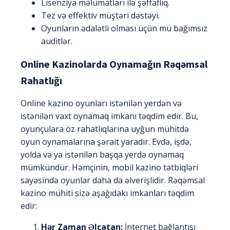
Lisenziya məlumatları ilə şəffaflıq.
Tez və effektiv müştəri dəstəyi.
Oyunların ədalətli olması üçün mü bağımsız
auditlər.
Online Kazinolarda Oynamağın Rəqəmsal
Rahatlığı
Online kazino oyunları istənilən yerdən və
istənilən vaxt oynamaq imkanı təqdim edir. Bu,
oyunçulara öz rahatlıqlarına uyğun mühitdə
oyun oynamalarına şərait yaradır. Evdə, işdə,
yolda və ya istənilən başqa yerdə oynamaq
mümkündür. Həmçinin, mobil kazino tətbiqləri
sayəsində oyunlar daha da əlverişlidir. Rəqəmsal
kazino mühiti sizə aşağıdakı imkanları təqdim
edir:
Hər Zaman Əlçatan:
İnternet bağlantısı