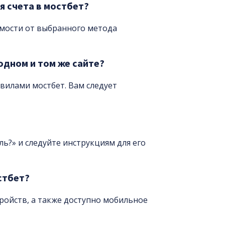
я счета в мостбет?
мости от выбранного метода
одном и том же сайте?
вилами мостбет. Вам следует
ь?» и следуйте инструкциям для его
стбет?
ройств, а также доступно мобильное