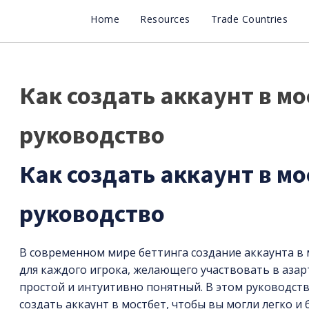
Home
Resources
Trade Countries
Как создать аккаунт в м
руководство
Как создать аккаунт в м
руководство
В современном мире беттинга создание аккаунта в
для каждого игрока, желающего участвовать в азар
простой и интуитивно понятный. В этом руководст
создать аккаунт в мостбет, чтобы вы могли легко 