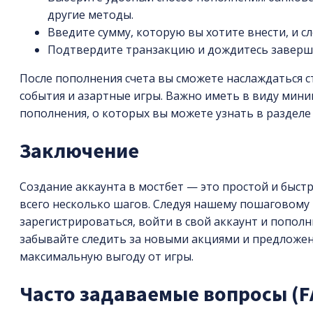
другие методы.
Введите сумму, которую вы хотите внести, и с
Подтвердите транзакцию и дождитесь заверше
После пополнения счета вы сможете наслаждаться 
события и азартные игры. Важно иметь в виду мин
пополнения, о которых вы можете узнать в раздел
Заключение
Создание аккаунта в мостбет — это простой и быст
всего несколько шагов. Следуя нашему пошаговому
зарегистрироваться, войти в свой аккаунт и пополни
забывайте следить за новыми акциями и предложен
максимальную выгоду от игры.
Часто задаваемые вопросы (F