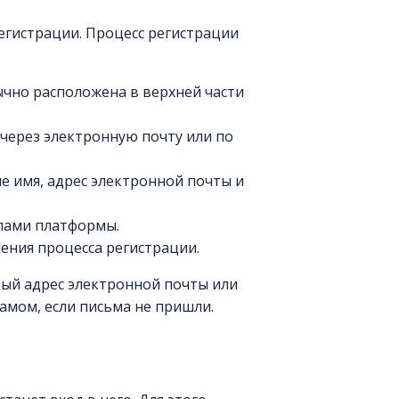
регистрации. Процесс регистрации
ычно расположена в верхней части
 через электронную почту или по
е имя, адрес электронной почты и
илами платформы.
ения процесса регистрации.
ный адрес электронной почты или
амом, если письма не пришли.