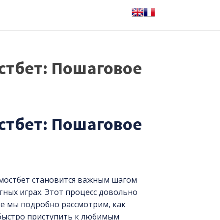
остбет: Пошаговое
остбет: Пошаговое
 мостбет становится важным шагом
тных играх. Этот процесс довольно
ве мы подробно рассмотрим, как
и быстро приступить к любимым