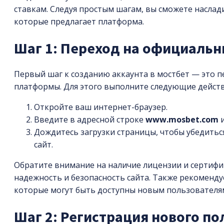
ставкам. Следуя простым шагам, вы сможете насла
которые предлагает платформа.
Шаг 1: Переход на официальн
Первый шаг к созданию аккаунта в мостбет — это 
платформы. Для этого выполните следующие действ
Откройте ваш интернет-браузер.
Введите в адресной строке
www.mosbet.com
и
Дождитесь загрузки страницы, чтобы убедитьс
сайт.
Обратите внимание на наличие лицензии и сертиф
надежность и безопасность сайта. Также рекоменду
которые могут быть доступны новым пользователя
Шаг 2: Регистрация нового по