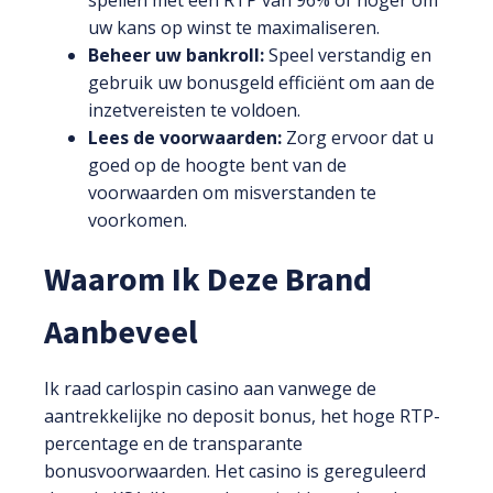
spellen met een RTP van 96% of hoger om
uw kans op winst te maximaliseren.
Beheer uw bankroll:
Speel verstandig en
gebruik uw bonusgeld efficiënt om aan de
inzetvereisten te voldoen.
Lees de voorwaarden:
Zorg ervoor dat u
goed op de hoogte bent van de
voorwaarden om misverstanden te
voorkomen.
Waarom Ik Deze Brand
Aanbeveel
Ik raad carlospin casino aan vanwege de
aantrekkelijke no deposit bonus, het hoge RTP-
percentage en de transparante
bonusvoorwaarden. Het casino is gereguleerd