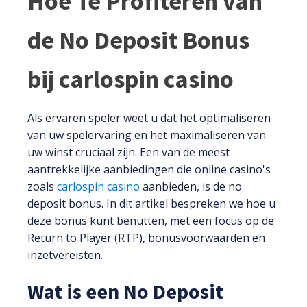
Hoe Te Profiteren van
de No Deposit Bonus
bij carlospin casino
Als ervaren speler weet u dat het optimaliseren
van uw spelervaring en het maximaliseren van
uw winst cruciaal zijn. Een van de meest
aantrekkelijke aanbiedingen die online casino's
zoals
carlospin casino
aanbieden, is de no
deposit bonus. In dit artikel bespreken we hoe u
deze bonus kunt benutten, met een focus op de
Return to Player (RTP), bonusvoorwaarden en
inzetvereisten.
Wat is een No Deposit