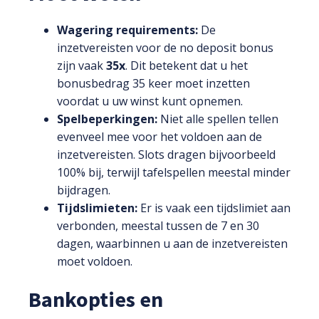
Wagering requirements:
De
inzetvereisten voor de no deposit bonus
zijn vaak
35x
. Dit betekent dat u het
bonusbedrag 35 keer moet inzetten
voordat u uw winst kunt opnemen.
Spelbeperkingen:
Niet alle spellen tellen
evenveel mee voor het voldoen aan de
inzetvereisten. Slots dragen bijvoorbeeld
100% bij, terwijl tafelspellen meestal minder
bijdragen.
Tijdslimieten:
Er is vaak een tijdslimiet aan
verbonden, meestal tussen de 7 en 30
dagen, waarbinnen u aan de inzetvereisten
moet voldoen.
Bankopties en