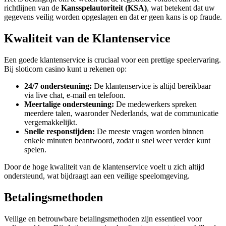
richtlijnen van de
Kansspelautoriteit (KSA)
, wat betekent dat uw
gegevens veilig worden opgeslagen en dat er geen kans is op fraude.
Kwaliteit van de Klantenservice
Een goede klantenservice is cruciaal voor een prettige speelervaring.
Bij sloticorn casino kunt u rekenen op:
24/7 ondersteuning:
De klantenservice is altijd bereikbaar
via live chat, e-mail en telefoon.
Meertalige ondersteuning:
De medewerkers spreken
meerdere talen, waaronder Nederlands, wat de communicatie
vergemakkelijkt.
Snelle responstijden:
De meeste vragen worden binnen
enkele minuten beantwoord, zodat u snel weer verder kunt
spelen.
Door de hoge kwaliteit van de klantenservice voelt u zich altijd
ondersteund, wat bijdraagt aan een veilige speelomgeving.
Betalingsmethoden
Veilige en betrouwbare betalingsmethoden zijn essentieel voor