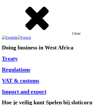
Close
Doing business in West Africa
Treaty
Regulations
VAT & customs
Import and export
Hoe je veilig kunt Spelen bij sloticorn