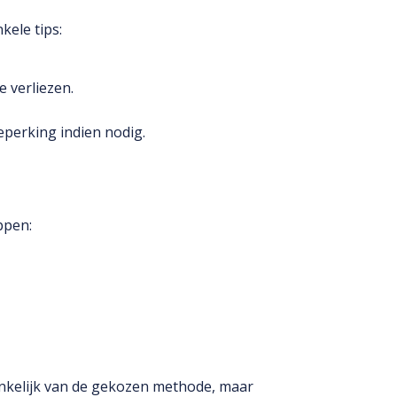
kele tips:
e verliezen.
eperking indien nodig.
ppen:
nkelijk van de gekozen methode, maar