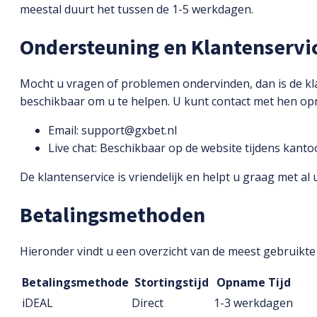
meestal duurt het tussen de 1-5 werkdagen.
Ondersteuning en Klantenservi
Mocht u vragen of problemen ondervinden, dan is de kl
beschikbaar om u te helpen. U kunt contact met hen op
Email: support@gxbet.nl
Live chat: Beschikbaar op de website tijdens kanto
De klantenservice is vriendelijk en helpt u graag met al
Betalingsmethoden
Hieronder vindt u een overzicht van de meest gebruikte
Betalingsmethode
Stortingstijd
Opname Tijd
iDEAL
Direct
1-3 werkdagen