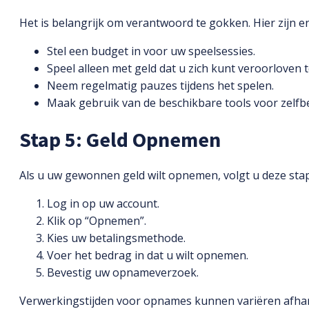
Het is belangrijk om verantwoord te gokken. Hier zijn en
Stel een budget in voor uw speelsessies.
Speel alleen met geld dat u zich kunt veroorloven t
Neem regelmatig pauzes tijdens het spelen.
Maak gebruik van de beschikbare tools voor zelfb
Stap 5: Geld Opnemen
Als u uw gewonnen geld wilt opnemen, volgt u deze sta
Log in op uw account.
Klik op “Opnemen”.
Kies uw betalingsmethode.
Voer het bedrag in dat u wilt opnemen.
Bevestig uw opnameverzoek.
Verwerkingstijden voor opnames kunnen variëren afha