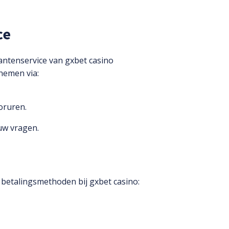
ce
antenservice van gxbet casino
nemen via:
oruren.
 uw vragen.
 betalingsmethoden bij gxbet casino: