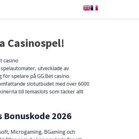
a Casinospel!
ts spelautomater, utvecklade av
 för spelare på GG.Bet casino.
t omfattande slotutbudet med över 6000
inerna till temaslots som täcker allt
us Bonuskode 2026
etsoft, Microgaming, BGaming och