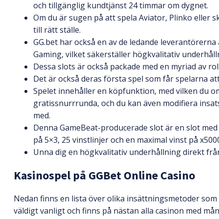
och tillgänglig kundtjänst 24 timmar om dygnet.
Om du är sugen på att spela Aviator, Plinko eller 
till rätt ställe.
GG.bet har också en av de ledande leverantörerna a
Gaming, vilket säkerställer högkvalitativ underhåll
Dessa slots är också packade med en myriad av ro
Det är också deras första spel som får spelarna att 
Spelet innehåller en köpfunktion, med vilken du o
gratissnurrrunda, och du kan även modifiera insa
med.
Denna GameBeat-producerade slot är en slot me
på 5×3, 25 vinstlinjer och en maximal vinst på x5000
Unna dig en högkvalitativ underhållning direkt frå
Kasinospel på GGBet Online Casino
Nedan finns en lista över olika insättningsmetoder som ä
väldigt vanligt och finns på nästan alla casinon med mång