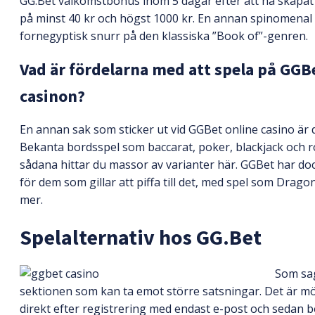
GG.Bet välkomstbonus inom 5 dagar efter att ha skapat 
på minst 40 kr och högst 1000 kr. En annan spinomenal h
fornegyptisk snurr på den klassiska ”Book of”-genren.
Vad är fördelarna med att spela på GG
casinon?
En annan sak som sticker ut vid GGBet online casino är 
Bekanta bordsspel som baccarat, poker, blackjack och r
sådana hittar du massor av varianter här. GGBet har doc
för dem som gillar att piffa till det, med spel som Dra
mer.
Spelalternativ hos GG.Bet
Som sag
sektionen som kan ta emot större satsningar. Det är mö
direkt efter registrering med endast e-post och sedan b