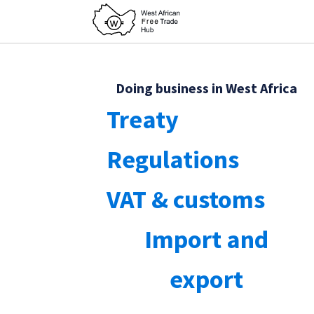
Doing business in West Africa
Treaty
Regulations
VAT & customs
Import and
export