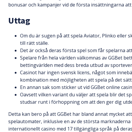
bonusar och kampanjer vid de första insättningarna att 
Uttag
Om du är sugen på att spela Aviator, Plinko eller 
till rätt ställe.
Det är också deras första spel som får spelarna att 
Spelare från hela världen välkomnas av GGBet bet
bettingvärlden med dess breda utbud av sportev
Casinot har ingen svensk licens, något som inne
kombination med möjligheten att spela på det sät
En annan sak som sticker ut vid GGBet online casin
Oavsett vilken variant du väljer att spela blir det 
studsar runt i förhoppning om att den ger dig utde
Detta kan bero på att GGBet har bland annat mycket att
spelautomater, inklusive en av de största marknaderna f
internationellt casino med 17 tillgängliga språk på dera