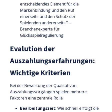
entscheidendes Element für die
Markenbindung und den Ruf
einerseits und den Schutz der
Spielenden andererseits." –
Branchenexperte für
Glücksspielregulierung
Evalution der
Auszahlungserfahrungen:
Wichtige Kriterien
Bei der Bewertung der Qualität von
Auszahlungsvorgängen spielen mehrere
Faktoren eine zentrale Rolle:
Bearbeitungszeit:
Wie schnell erfolgt die