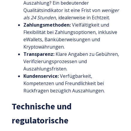
Auszahlung? Ein bedeutender
Qualitätsindikator ist eine Frist von
weniger
als 24 Stunden
, idealerweise in Echtzeit.
Zahlungsmethoden:
Vielfältigkeit und
Flexibilität bei Zahlungsoptionen, inklusive
eWallets, Banküberweisungen und
Kryptowährungen.
Transparenz:
Klare Angaben zu Gebühren,
Verifizierungsprozessen und
Auszahlungsfristen.
Kundenservice:
Verfügbarkeit,
Kompetenzen und Freundlichkeit bei
Rückfragen bezüglich Auszahlungen.
Technische und
regulatorische