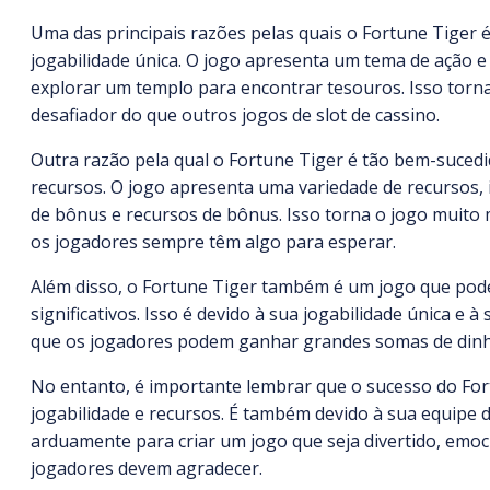
Uma das principais razões pelas quais o Fortune Tiger é
jogabilidade única. O jogo apresenta um tema de ação 
explorar um templo para encontrar tesouros. Isso torna
desafiador do que outros jogos de slot de cassino.
Outra razão pela qual o Fortune Tiger é tão bem-sucedi
recursos. O jogo apresenta uma variedade de recursos, 
de bônus e recursos de bônus. Isso torna o jogo muito 
os jogadores sempre têm algo para esperar.
Além disso, o Fortune Tiger também é um jogo que pode
significativos. Isso é devido à sua jogabilidade única e à
que os jogadores podem ganhar grandes somas de dinhe
No entanto, é importante lembrar que o sucesso do For
jogabilidade e recursos. É também devido à sua equipe 
arduamente para criar um jogo que seja divertido, emoci
jogadores devem agradecer.