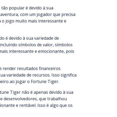
 tão popular é devido à sua
e aventura, com um jogador que precisa
 o jogo muito mais interessante e
do é devido à sua variedade de
incluindo símbolos de valor, símbolos
mais interessante e emocionante, pois
 render resultados financeiros
 sua variedade de recursos. Isso significa
iro ao jogar o Fortune Tiger.
tune Tiger não é apenas devido à sua
de desenvolvedores, que trabalhou
onante e rentável. Isso é algo que os