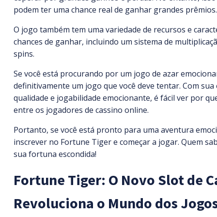
podem ter uma chance real de ganhar grandes prêmios.
O jogo também tem uma variedade de recursos e caract
chances de ganhar, incluindo um sistema de multiplicaç
spins.
Se você está procurando por um jogo de azar emocionan
definitivamente um jogo que você deve tentar. Com sua 
qualidade e jogabilidade emocionante, é fácil ver por q
entre os jogadores de cassino online.
Portanto, se você está pronto para uma aventura emoci
inscrever no Fortune Tiger e começar a jogar. Quem sa
sua fortuna escondida!
Fortune Tiger: O Novo Slot de C
Revoluciona o Mundo dos Jogo