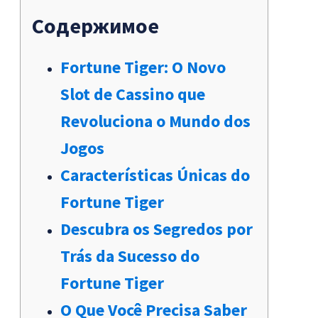
Содержимое
Fortune Tiger: O Novo
Slot de Cassino que
Revoluciona o Mundo dos
Jogos
Características Únicas do
Fortune Tiger
Descubra os Segredos por
Trás da Sucesso do
Fortune Tiger
O Que Você Precisa Saber