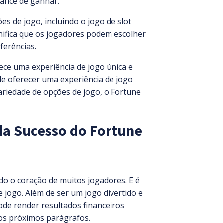
hance de ganhar.
 de jogo, incluindo o jogo de slot
ignifica que os jogadores podem escolher
ferências.
ece uma experiência de jogo única e
e oferecer uma experiência de jogo
riedade de opções de jogo, o Fortune
da Sucesso do Fortune
do o coração de muitos jogadores. E é
e jogo. Além de ser um jogo divertido e
de render resultados financeiros
nos próximos parágrafos.