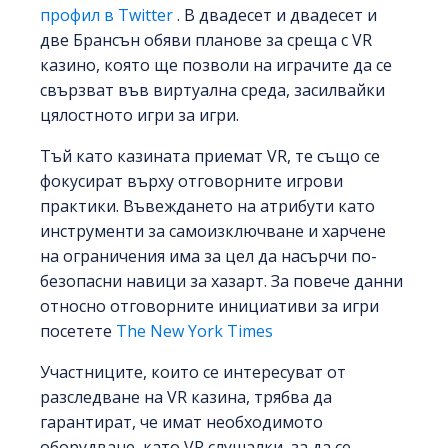
профил в Twitter
. В двадесет и двадесет и
две Брансън обяви планове за среща с VR
казино, която ще позволи на играчите да се
свързват във виртуална среда, засилвайки
цялостното игри за игри.
Тъй като казината приемат VR, те също се
фокусират върху отговорните игрови
практики. Въвеждането на атрибути като
инструменти за самоизключване и харчене
на ограничения има за цел да насърчи по-
безопасни навици за хазарт. За повече данни
относно отговорните инициативи за игри
посетете
The New York Times
Участниците, които се интересуват от
разследване на VR казина, трябва да
гарантират, че имат необходимото
оборудване, като VR слушалки, за да се