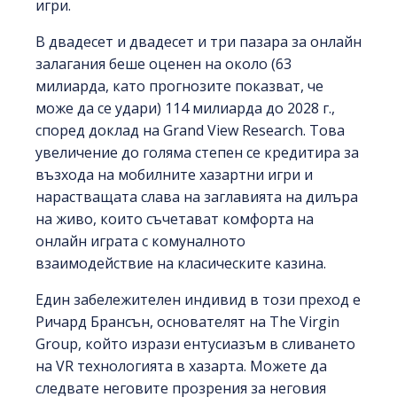
игри.
В двадесет и двадесет и три пазара за онлайн
залагания беше оценен на около
(63
милиарда, като прогнозите показват, че
може да се удари)
114 милиарда до 2028 г.,
според доклад на Grand View Research. Това
увеличение до голяма степен се кредитира за
възхода на мобилните хазартни игри и
нарастващата слава на заглавията на дилъра
на живо, които съчетават комфорта на
онлайн играта с комуналното
взаимодействие на класическите казина.
Един забележителен индивид в този преход е
Ричард Брансън, основателят на The Virgin
Group, който изрази ентусиазъм в сливането
на VR технологията в хазарта. Можете да
следвате неговите прозрения за неговия