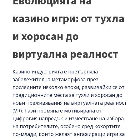
Еволюцията на
казино игри: от тухла
и хоросан до
виртуална реалност
Казино индустрията е претърпяла
забележителна метаморфоза през
последните няколко епохи, развивайки се от
традиционните места за тухли и хоросан до
нови преживявания на виртуалната реалност
(VR). Тази промяна е мотивирана от
цифровия напредък и изместване на избора
на потребителите, особено сред кохортите
по-млади, които желаят ангажиращи игри за