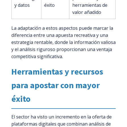
y datos
éxito
herramientas de
valor añadido
La adaptación a estos aspectos puede marcar la
diferencia entre una apuesta recreativa y una
estrategia rentable, donde la información valiosa
y el análisis riguroso proporcionan una ventaja
competitiva significativa.
Herramientas y recursos
para apostar con mayor
éxito
El sector ha visto un incremento en la oferta de
plataformas digitales que combinan análisis de