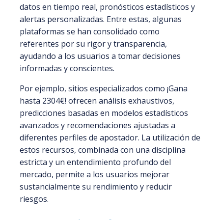
datos en tiempo real, pronósticos estadísticos y
alertas personalizadas. Entre estas, algunas
plataformas se han consolidado como
referentes por su rigor y transparencia,
ayudando a los usuarios a tomar decisiones
informadas y conscientes.
Por ejemplo, sitios especializados como ¡Gana
hasta 2304€! ofrecen análisis exhaustivos,
predicciones basadas en modelos estadísticos
avanzados y recomendaciones ajustadas a
diferentes perfiles de apostador. La utilización de
estos recursos, combinada con una disciplina
estricta y un entendimiento profundo del
mercado, permite a los usuarios mejorar
sustancialmente su rendimiento y reducir
riesgos.