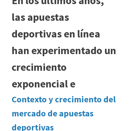
En los últimos años,
las apuestas
deportivas en línea
han experimentado un
crecimiento
exponencial e
Contexto y crecimiento del
mercado de apuestas
deportivas