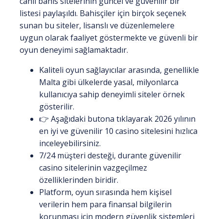
canlı bahis sitelerinin güncel ve güvenilir bir
listesi paylaşıldı. Bahisçiler için birçok seçenek
sunan bu siteler, lisanslı ve düzenlemelere
uygun olarak faaliyet göstermekte ve güvenli bir
oyun deneyimi sağlamaktadır.
Kaliteli oyun sağlayıcılar arasında, genellikle
Malta gibi ülkelerde yasal, milyonlarca
kullanıcıya sahip deneyimli siteler örnek
gösterilir.
👉 Aşağıdaki butona tıklayarak 2026 yılının
en iyi ve güvenilir 10 casino sitelesini hızlıca
inceleyebilirsiniz.
7/24 müşteri desteği, durante güvenilir
casino sitelerinin vazgeçilmez
özelliklerinden biridir.
Platform, oyun sırasında hem kişisel
verilerin hem para finansal bilgilerin
korunması için modern güvenlik sistemleri