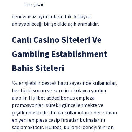
öne çıkar.
deneyimsiz oyuncuların bile kolayca
anlayabileceği bir şekilde açıklanmalıdır.
Canlı Casino Siteleri Ve
Gambling Establishment
Bahis Siteleri
7⁄24 erişilebilir destek hattı sayesinde kullanıcılar,
her türlü sorun ve soru için kolayca yardım
alabilir. Hullbet added bonus empieza
promosyonları sürekli güncellenmekte ve
çeşitlenmektedir, bu da kullanıcıların her zaman
en yeni empieza cazip fırsatlar bulmalarını
sağlamaktadır. Hullbet, kullanıcı deneyimini ön