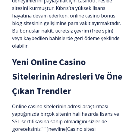
deneyimlerini paylaşmak için casinotr. reside
sitesini kurmuştur. Kıbrıs’ta yüksek lisans
hayatına devam ederken, online casino bonus
blog sitesinin gelişimine para vakit ayırmaktadır.
Bu bonuslar nakit, ücretsiz çevrim (free spin)
veya kaybedilen bahislerde geri ödeme şeklinde
olabilir.
Yeni Online Casino
Sitelerinin Adresleri Ve Öne
Çıkan Trendler
Online casino sitelerinin adresi araştırması
yaptığınızda birçok sitenin hali hazırda lisans ve
SSL sertifikasına sahip olmadığını sizler de
göreceksiniz." "[newline]Casino sitesi