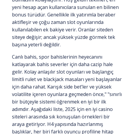
yeni hesap açan kullanıcılara sunulan en bilinen
bonus türüdür. Genellikle ilk yatırımla beraber
aktifleşir ve çoğu zaman slot oyunlarında
kullanılabilen ek bakiye verir. Oranlar siteden
siteye değişir; ancak yüksek yüzde görmek tek
başına yeterli değildir.
Canlı bahis, spor bahislerinin heyecanını
katlayarak bahis severler için daha cazip hale
gelir. Kolay anlaşılır slot oyunları ve başlangıç
limitli rulet ve blackjack masaları yeni başlayanlar
için daha rahat. Karışık side bet’ler ve yüksek
volatilite içeren oyunlara geçmeden önce," "sınırlı
bir bütçeyle sistemi öğrenmek en iyi bir ilk
adımdır. Aşağıdaki liste, 2025 için en iyi casino
siteleri arasında sık konuşulan örnekleri bir
araya getiriyor. H4 yapısında hazırlanmış
başlıklar, her biri farklı oyuncu profiline hitap