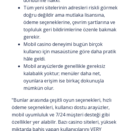
döndürme hakkı.
Tüm yeni sitelerinin adresleri riskli görmek
doğru değildir ama mutlaka lisansına,
ödeme seçeneklerine, çevrim şartlarına ve
topluluk geri bildirimlerine özenle bakmak
gerekir.
Mobil casino deneyimi bugün birçok
kullanıcı için masaüstüne göre daha pratik
hâle geldi.
Mobil arayüzlerde genellikle gereksiz
kalabalık yoktur; menüler daha net,
oyunlara erişim ise birkaç dokunuşla
mümkün olur.
"Bunlar arasında çeşitli oyun seçenekleri, hızlı
ödeme seçenekleri, kullanıcı dostu arayüzler,
mobil uyumluluk ve 7/24 müşteri desteği gibi
özellikler yer alabilir. Bazı casino siteleri, yüksek
miktarda bahis yapan kullanıcılarını VERY