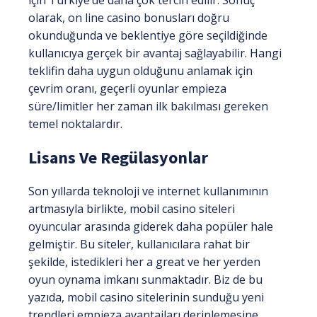
için Türkiye’de daha çok tercih edilir. Sonuç
olarak, on line casino bonusları doğru
okunduğunda ve beklentiye göre seçildiğinde
kullanıcıya gerçek bir avantaj sağlayabilir. Hangi
teklifin daha uygun olduğunu anlamak için
çevrim oranı, geçerli oyunlar empieza
süre/limitler her zaman ilk bakılması gereken
temel noktalardır.
Lisans Ve Regülasyonlar
Son yıllarda teknoloji ve internet kullanımının
artmasıyla birlikte, mobil casino siteleri
oyuncular arasında giderek daha popüler hale
gelmiştir. Bu siteler, kullanıcılara rahat bir
şekilde, istedikleri her a great ve her yerden
oyun oynama imkanı sunmaktadır. Biz de bu
yazıda, mobil casino sitelerinin sunduğu yeni
trendleri empieza avantajları derinlemesine