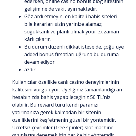
ederken, online casino bonus blog sitesinin
gelişimine de vakit ayırmaktadır.
Göz ardı etmeyin, en kaliteli bahis siteleri
bile kararları sizin yerinize alamaz;
soğukkanlı ve planlı olmak your ex zaman
kârlı çıkarır.
Bu durum düzenli dikkat istese de, çoğu üye
added bonus fırsatları uğruna bu duruma
devam ediyor.
azdır.
Kullanıcılar özellikle canlı casino deneyimlerinin
kalitesini vurguluyor. Üyeliğiniz tamamlandığı an
hesabınızda bahis yapabileceğiniz 50 TL’niz
olabilir. Bu reward türü kendi paranızı
yatırmanıza gerek kalmadan bir sitenin
özelliklerini keşfetmenin güzel bir yöntemidir.
Ücretsiz çevrimler (free spinler) slot machine
oyunlarını denemek için harika bir yöntemdir.