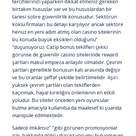
tercihlerinizi yaparken dikkat etmeniz gereken
birtakım hususlar var ve bu hususlardan bir
tanesi sobre güvenilirlik konusudur. Sektörün
köklü firmaları bu detayı karşılıyor ancak sektöre
henüz en yeni adım atmış olan casino sitelerinin
bu konuda büyük eksikleri olduğunu”
“düşünüyoruz. Cazip bonus teklifleri çekici
görünse de güvenilir casino sitelerinde reward
şartları makul empieza anlaşılır olmalıdır. Çevrim
şartları genellikle bonusun katı arasında değişir
ve bu oranlar şeffaf şekilde belirtilmelidir. Aşırı
yüksek çevrim şartları olan tekliflerden
kaçınmak, hayal kırıklığını önlemenin en etkili
yoludur. Bu siteler önceden yeni oyuncular
bulma amacıyla kullanılsa da maalesef ki şuanda
manipüle edilmektedir.
Sadece imkânsız" "gibi görünen promosyonlar
için, hakkında doğru dürüst yorumu bulunmayan