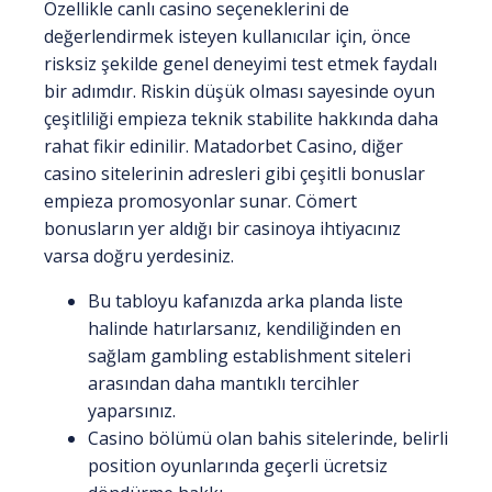
Özellikle canlı casino seçeneklerini de
değerlendirmek isteyen kullanıcılar için, önce
risksiz şekilde genel deneyimi test etmek faydalı
bir adımdır. Riskin düşük olması sayesinde oyun
çeşitliliği empieza teknik stabilite hakkında daha
rahat fikir edinilir. Matadorbet Casino, diğer
casino sitelerinin adresleri gibi çeşitli bonuslar
empieza promosyonlar sunar. Cömert
bonusların yer aldığı bir casinoya ihtiyacınız
varsa doğru yerdesiniz.
Bu tabloyu kafanızda arka planda liste
halinde hatırlarsanız, kendiliğinden en
sağlam gambling establishment siteleri
arasından daha mantıklı tercihler
yaparsınız.
Casino bölümü olan bahis sitelerinde, belirli
position oyunlarında geçerli ücretsiz