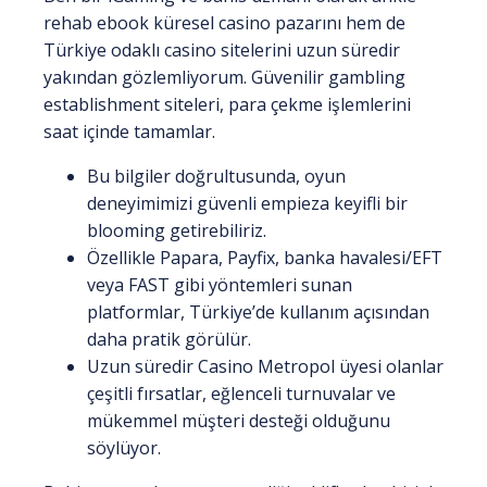
rehab ebook küresel casino pazarını hem de
Türkiye odaklı casino sitelerini uzun süredir
yakından gözlemliyorum. Güvenilir gambling
establishment siteleri, para çekme işlemlerini
saat içinde tamamlar.
Bu bilgiler doğrultusunda, oyun
deneyimimizi güvenli empieza keyifli bir
blooming getirebiliriz.
Özellikle Papara, Payfix, banka havalesi/EFT
veya FAST gibi yöntemleri sunan
platformlar, Türkiye’de kullanım açısından
daha pratik görülür.
Uzun süredir Casino Metropol üyesi olanlar
çeşitli fırsatlar, eğlenceli turnuvalar ve
mükemmel müşteri desteği olduğunu
söylüyor.