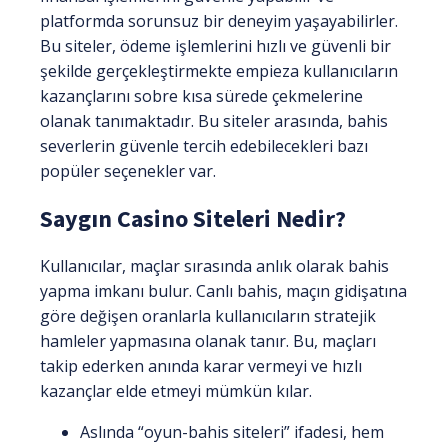
platformda sorunsuz bir deneyim yaşayabilirler.
Bu siteler, ödeme işlemlerini hızlı ve güvenli bir
şekilde gerçekleştirmekte empieza kullanıcıların
kazançlarını sobre kısa sürede çekmelerine
olanak tanımaktadır. Bu siteler arasında, bahis
severlerin güvenle tercih edebilecekleri bazı
popüler seçenekler var.
Saygın Casino Siteleri Nedir?
Kullanıcılar, maçlar sırasında anlık olarak bahis
yapma imkanı bulur. Canlı bahis, maçın gidişatına
göre değişen oranlarla kullanıcıların stratejik
hamleler yapmasına olanak tanır. Bu, maçları
takip ederken anında karar vermeyi ve hızlı
kazançlar elde etmeyi mümkün kılar.
Aslında “oyun-bahis siteleri” ifadesi, hem