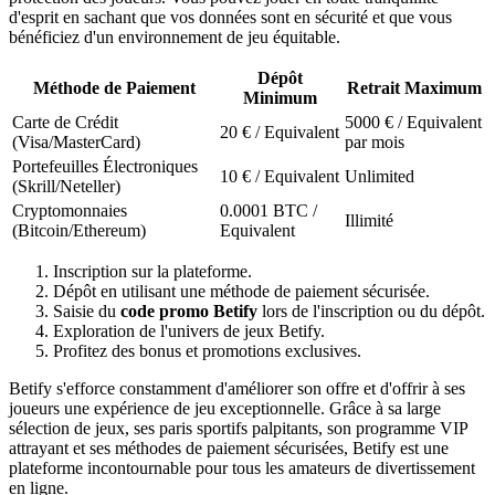
d'esprit en sachant que vos données sont en sécurité et que vous
bénéficiez d'un environnement de jeu équitable.
Dépôt
Méthode de Paiement
Retrait Maximum
Minimum
Carte de Crédit
5000 € / Equivalent
20 € / Equivalent
(Visa/MasterCard)
par mois
Portefeuilles Électroniques
10 € / Equivalent
Unlimited
(Skrill/Neteller)
Cryptomonnaies
0.0001 BTC /
Illimité
(Bitcoin/Ethereum)
Equivalent
Inscription sur la plateforme.
Dépôt en utilisant une méthode de paiement sécurisée.
Saisie du
code promo Betify
lors de l'inscription ou du dépôt.
Exploration de l'univers de jeux Betify.
Profitez des bonus et promotions exclusives.
Betify s'efforce constamment d'améliorer son offre et d'offrir à ses
joueurs une expérience de jeu exceptionnelle. Grâce à sa large
sélection de jeux, ses paris sportifs palpitants, son programme VIP
attrayant et ses méthodes de paiement sécurisées, Betify est une
plateforme incontournable pour tous les amateurs de divertissement
en ligne.