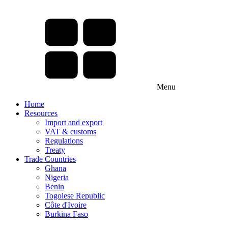
Menu
Home
Resources
Import and export
VAT & customs
Regulations
Treaty
Trade Countries
Ghana
Nigeria
Benin
Togolese Republic
Côte d'Ivoire
Burkina Faso