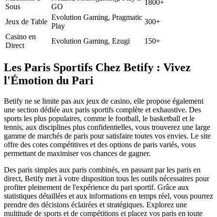
1800+
Sous
GO
Evolution Gaming, Pragmatic
Jeux de Table
300+
Play
Casino en
Evolution Gaming, Ezugi
150+
Direct
Les Paris Sportifs Chez Betify : Vivez
l'Émotion du Pari
Betify ne se limite pas aux jeux de casino, elle propose également
une section dédiée aux paris sportifs complète et exhaustive. Des
sports les plus populaires, comme le football, le basketball et le
tennis, aux disciplines plus confidentielles, vous trouverez une large
gamme de marchés de paris pour satisfaire toutes vos envies. Le site
offre des cotes compétitives et des options de paris variés, vous
permettant de maximiser vos chances de gagner.
Des paris simples aux paris combinés, en passant par les paris en
direct, Betify met à votre disposition tous les outils nécessaires pour
profiter pleinement de l'expérience du pari sportif. Grâce aux
statistiques détaillées et aux informations en temps réel, vous pourrez
prendre des décisions éclairées et stratégiques. Explorez une
multitude de sports et de compétitions et placez vos paris en toute