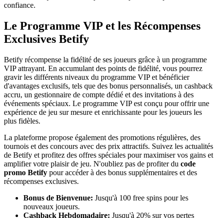
confiance.
Le Programme VIP et les Récompenses
Exclusives Betify
Betify récompense la fidélité de ses joueurs grâce à un programme
VIP attrayant. En accumulant des points de fidélité, vous pourrez
gravir les différents niveaux du programme VIP et bénéficier
d'avantages exclusifs, tels que des bonus personnalisés, un cashback
accru, un gestionnaire de compte dédié et des invitations à des
événements spéciaux. Le programme VIP est conçu pour offrir une
expérience de jeu sur mesure et enrichissante pour les joueurs les
plus fidèles.
La plateforme propose également des promotions régulières, des
tournois et des concours avec des prix attractifs. Suivez les actualités
de Betify et profitez des offres spéciales pour maximiser vos gains et
amplifier votre plaisir de jeu. N'oubliez pas de profiter du
code
promo Betify
pour accéder à des bonus supplémentaires et des
récompenses exclusives.
Bonus de Bienvenue:
Jusqu'à 100 free spins pour les
nouveaux joueurs.
Cashback Hebdomadaire:
Jusqu'à 20% sur vos pertes