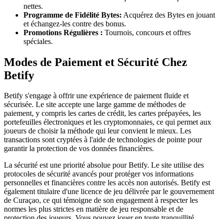
nettes.
Programme de Fidélité Bytes:
Acquérez des Bytes en jouant
et échangez-les contre des bonus.
Promotions Régulières :
Tournois, concours et offres
spéciales.
Modes de Paiement et Sécurité Chez
Betify
Betify s'engage à offrir une expérience de paiement fluide et
sécurisée. Le site accepte une large gamme de méthodes de
paiement, y compris les cartes de crédit, les cartes prépayées, les
portefeuilles électroniques et les cryptomonnaies, ce qui permet aux
joueurs de choisir la méthode qui leur convient le mieux. Les
transactions sont cryptées à l'aide de technologies de pointe pour
garantir la protection de vos données financières.
La sécurité est une priorité absolue pour Betify. Le site utilise des
protocoles de sécurité avancés pour protéger vos informations
personnelles et financières contre les accès non autorisés. Betify est
également titulaire d'une licence de jeu délivrée par le gouvernement
de Curaçao, ce qui témoigne de son engagement à respecter les
normes les plus strictes en matière de jeu responsable et de
protection des joueurs. Vous pouvez jouer en toute tranquillité