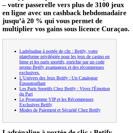
– votre passerelle vers plus de 3100 jeux
en ligne avec un cashback hebdomadaire
jusqu’à 20 % qui vous permet de
multiplier vos gains sous licence Curaçao.
Ladrénaline à portée de clic : Betify, votre
plateforme privilégiée pour les jeux de casino en
ligne et les paris sportifs, enrichie par un code
promo Betify avantageux et des récompenses
exclusives.
L'Univers des Jeux Betify : Un Catalogue
Époustouflant
Les Paris Sportifs Chez Betify : Vivez l'Émotion
du Pari
Le Programme VIP et les Récompenses
Exclusives Betify
Modes de Paiement et Sécurité Chez Betify
Ladrénaline à portée de clic : Betify,