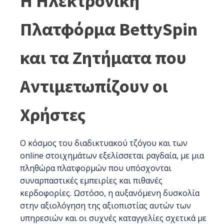
Η Ηλεκτρονική
Πλατφόρμα BettySpin
και τα Ζητήματα που
Αντιμετωπίζουν οι
Χρήστες
Ο κόσμος του διαδικτυακού τζόγου και των
online στοιχημάτων εξελίσσεται ραγδαία, με μια
πληθώρα πλατφορμών που υπόσχονται
συναρπαστικές εμπειρίες και πιθανές
κερδοφορίες. Ωστόσο, η αυξανόμενη δυσκολία
στην αξιολόγηση της αξιοπιστίας αυτών των
υπηρεσιών και οι συχνές καταγγελίες σχετικά με