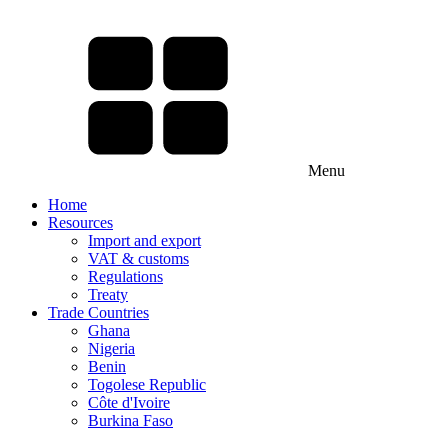
Menu
Home
Resources
Import and export
VAT & customs
Regulations
Treaty
Trade Countries
Ghana
Nigeria
Benin
Togolese Republic
Côte d'Ivoire
Burkina Faso