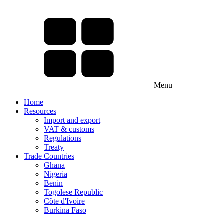
Menu
Home
Resources
Import and export
VAT & customs
Regulations
Treaty
Trade Countries
Ghana
Nigeria
Benin
Togolese Republic
Côte d'Ivoire
Burkina Faso