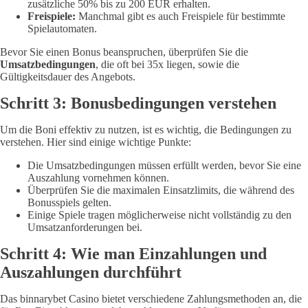
zusätzliche 50% bis zu 200 EUR erhalten.
Freispiele:
Manchmal gibt es auch Freispiele für bestimmte
Spielautomaten.
Bevor Sie einen Bonus beanspruchen, überprüfen Sie die
Umsatzbedingungen
, die oft bei 35x liegen, sowie die
Gültigkeitsdauer des Angebots.
Schritt 3: Bonusbedingungen verstehen
Um die Boni effektiv zu nutzen, ist es wichtig, die Bedingungen zu
verstehen. Hier sind einige wichtige Punkte:
Die Umsatzbedingungen müssen erfüllt werden, bevor Sie eine
Auszahlung vornehmen können.
Überprüfen Sie die maximalen Einsatzlimits, die während des
Bonusspiels gelten.
Einige Spiele tragen möglicherweise nicht vollständig zu den
Umsatzanforderungen bei.
Schritt 4: Wie man Einzahlungen und
Auszahlungen durchführt
Das binnarybet Casino bietet verschiedene Zahlungsmethoden an, die