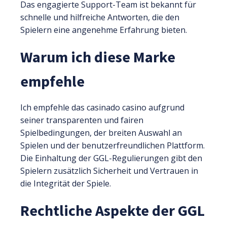
Das engagierte Support-Team ist bekannt für
schnelle und hilfreiche Antworten, die den
Spielern eine angenehme Erfahrung bieten.
Warum ich diese Marke
empfehle
Ich empfehle das casinado casino aufgrund
seiner transparenten und fairen
Spielbedingungen, der breiten Auswahl an
Spielen und der benutzerfreundlichen Plattform.
Die Einhaltung der GGL-Regulierungen gibt den
Spielern zusätzlich Sicherheit und Vertrauen in
die Integrität der Spiele.
Rechtliche Aspekte der GGL