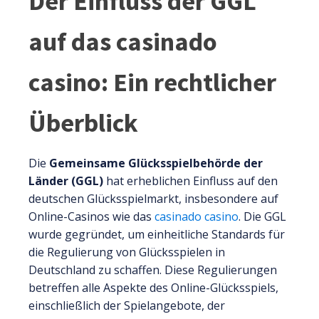
Der Einfluss der GGL
auf das casinado
casino: Ein rechtlicher
Überblick
Die
Gemeinsame Glücksspielbehörde der
Länder (GGL)
hat erheblichen Einfluss auf den
deutschen Glücksspielmarkt, insbesondere auf
Online-Casinos wie das
casinado casino
. Die GGL
wurde gegründet, um einheitliche Standards für
die Regulierung von Glücksspielen in
Deutschland zu schaffen. Diese Regulierungen
betreffen alle Aspekte des Online-Glücksspiels,
einschließlich der Spielangebote, der