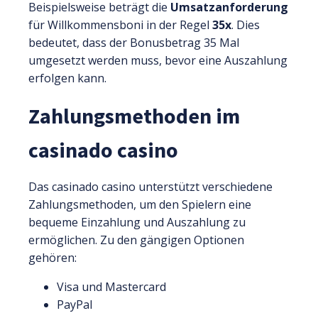
Beispielsweise beträgt die
Umsatzanforderung
für Willkommensboni in der Regel
35x
. Dies
bedeutet, dass der Bonusbetrag 35 Mal
umgesetzt werden muss, bevor eine Auszahlung
erfolgen kann.
Zahlungsmethoden im
casinado casino
Das casinado casino unterstützt verschiedene
Zahlungsmethoden, um den Spielern eine
bequeme Einzahlung und Auszahlung zu
ermöglichen. Zu den gängigen Optionen
gehören:
Visa und Mastercard
PayPal