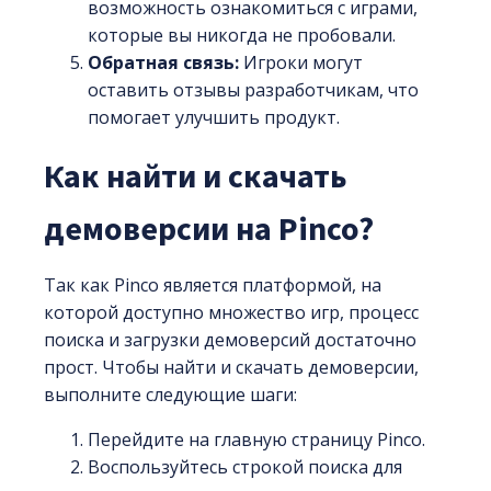
возможность ознакомиться с играми,
которые вы никогда не пробовали.
Обратная связь:
Игроки могут
оставить отзывы разработчикам, что
помогает улучшить продукт.
Как найти и скачать
демоверсии на Pinco?
Так как Pinco является платформой, на
которой доступно множество игр, процесс
поиска и загрузки демоверсий достаточно
прост. Чтобы найти и скачать демоверсии,
выполните следующие шаги:
Перейдите на главную страницу Pinco.
Воспользуйтесь строкой поиска для