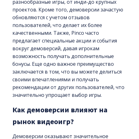
разнообразные игры, от инди-до крупных
проектов. Кроме того, демоверсии зачастую
обновляются с учетом отзывов
пользователей, что делает их более
качественными. Также, Pinco часто
предлагает специальные акции и события
вокруг демоверсий, давая игрокам
возможность получать дополнительные
бонусы. Еще одно важное преимущество
заключается в том, что вы можете делиться
своими впечатлениями и получать
рекомендации от других пользователей, что
значительно упрощает выбор игры.
Как демоверсии влияют на
рынок видеоигр?
Демоверсии оказывают значительное