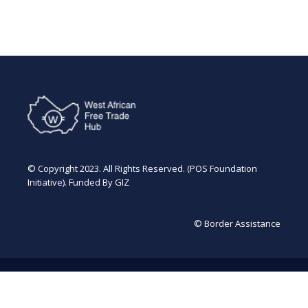
© Copyright 2023. All Rights Reserved. (POS Foundation
Initiative). Funded By GIZ
© Border Assistance