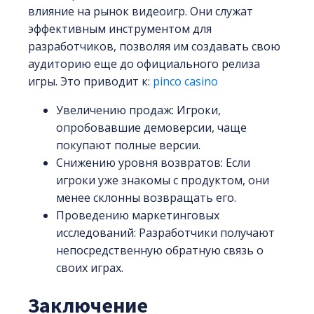
влияние на рынок видеоигр. Они служат
эффективным инструментом для
разработчиков, позволяя им создавать свою
аудиторию еще до официального релиза
игры. Это приводит к:
pinco casino
Увеличению продаж: Игроки,
опробовавшие демоверсии, чаще
покупают полные версии.
Снижению уровня возвратов: Если
игроки уже знакомы с продуктом, они
менее склонны возвращать его.
Проведению маркетинговых
исследований: Разработчики получают
непосредственную обратную связь о
своих играх.
Заключение