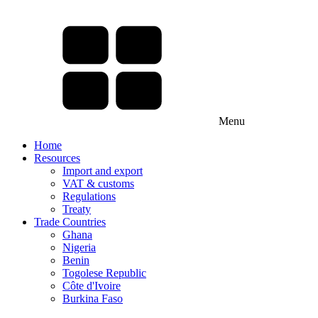
Menu
Home
Resources
Import and export
VAT & customs
Regulations
Treaty
Trade Countries
Ghana
Nigeria
Benin
Togolese Republic
Côte d'Ivoire
Burkina Faso