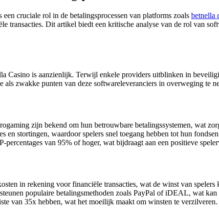
 een cruciale rol in de betalingsprocessen van platforms zoals
betnella 
le transacties. Dit artikel biedt een kritische analyse van de rol van s
 Casino is aanzienlijk. Terwijl enkele providers uitblinken in beveilig
erke als zwakke punten van deze softwareleveranciers in overweging te n
ogaming zijn bekend om hun betrouwbare betalingssystemen, wat zorgt
s en stortingen, waardoor spelers snel toegang hebben tot hun fondsen
percentages van 95% of hoger, wat bijdraagt aan een positieve speler
ten in rekening voor financiële transacties, wat de winst van spelers
steunen populaire betalingsmethoden zoals PayPal of iDEAL, wat kan leid
e van 35x hebben, wat het moeilijk maakt om winsten te verzilveren.