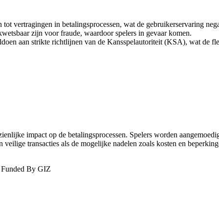
ot vertragingen in betalingsprocessen, wat de gebruikerservaring negat
etsbaar zijn voor fraude, waardoor spelers in gevaar komen.
en aan strikte richtlijnen van de Kansspelautoriteit (KSA), wat de flex
zienlijke impact op de betalingsprocessen. Spelers worden aangemoedi
veilige transacties als de mogelijke nadelen zoals kosten en beperking
). Funded By GIZ