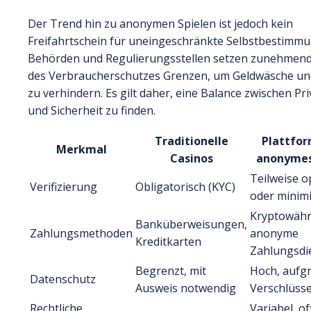
Der Trend hin zu anonymen Spielen ist jedoch kein
Freifahrtschein für uneingeschränkte Selbstbestimmu
Behörden und Regulierungsstellen setzen zunehmend
des Verbraucherschutzes Grenzen, um Geldwäsche un
zu verhindern. Es gilt daher, eine Balance zwischen Pr
und Sicherheit zu finden.
Traditionelle
Plattfor
Merkmal
Casinos
anonymes
Teilweise o
Verifizierung
Obligatorisch (KYC)
oder minimi
Kryptowäh
Banküberweisungen,
Zahlungsmethoden
anonyme
Kreditkarten
Zahlungsdie
Begrenzt, mit
Hoch, aufg
Datenschutz
Ausweis notwendig
Verschlüss
Rechtliche
Variabel, of