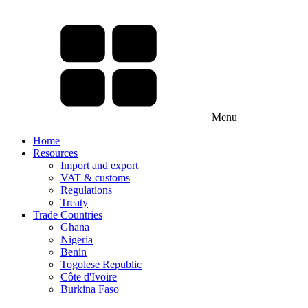
Menu
Home
Resources
Import and export
VAT & customs
Regulations
Treaty
Trade Countries
Ghana
Nigeria
Benin
Togolese Republic
Côte d'Ivoire
Burkina Faso