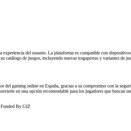
 experiencia del usuario. La plataforma es compatible con dispositivos 
e su catálogo de juegos, incluyendo nuevas tragaperras y variantes de 
r del gaming online en España, gracias a su compromiso con la segurida
convierte en una opción recomendable para los jugadores que buscan una
). Funded By GIZ