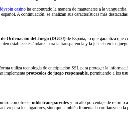
ddyspin casino
ha encontrado la manera de mantenerse a la vanguardia. S
español. A continuación, se analizan sus características más destacadas
l de Ordenación del Juego (DGOJ)
de España, lo que garantiza que cu
ién establece estándares para la transparencia y la justicia en los juego
rma utiliza tecnología de encriptación SSL para proteger la información
sino implementa
protocolos de juego responsable
, permitiendo a los usu
omiso con ofrecer
odds transparentes
y un alto porcentaje de retorno 
tractivo para los jugadores, sino que también fomenta la confianza en la