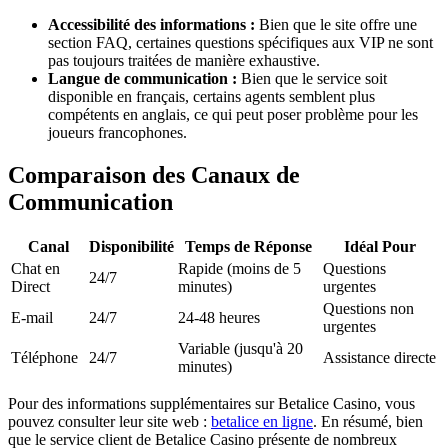
Accessibilité des informations :
Bien que le site offre une
section FAQ, certaines questions spécifiques aux VIP ne sont
pas toujours traitées de manière exhaustive.
Langue de communication :
Bien que le service soit
disponible en français, certains agents semblent plus
compétents en anglais, ce qui peut poser problème pour les
joueurs francophones.
Comparaison des Canaux de
Communication
Canal
Disponibilité
Temps de Réponse
Idéal Pour
Chat en
Rapide (moins de 5
Questions
24/7
Direct
minutes)
urgentes
Questions non
E-mail
24/7
24-48 heures
urgentes
Variable (jusqu'à 20
Téléphone
24/7
Assistance directe
minutes)
Pour des informations supplémentaires sur Betalice Casino, vous
pouvez consulter leur site web :
betalice en ligne
. En résumé, bien
que le service client de Betalice Casino présente de nombreux