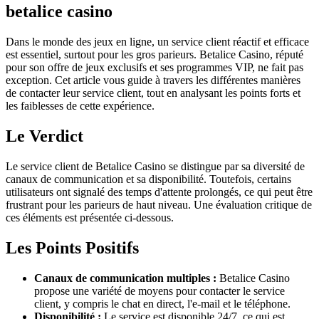
betalice casino
Dans le monde des jeux en ligne, un service client réactif et efficace
est essentiel, surtout pour les gros parieurs. Betalice Casino, réputé
pour son offre de jeux exclusifs et ses programmes VIP, ne fait pas
exception. Cet article vous guide à travers les différentes manières
de contacter leur service client, tout en analysant les points forts et
les faiblesses de cette expérience.
Le Verdict
Le service client de Betalice Casino se distingue par sa diversité de
canaux de communication et sa disponibilité. Toutefois, certains
utilisateurs ont signalé des temps d'attente prolongés, ce qui peut être
frustrant pour les parieurs de haut niveau. Une évaluation critique de
ces éléments est présentée ci-dessous.
Les Points Positifs
Canaux de communication multiples :
Betalice Casino
propose une variété de moyens pour contacter le service
client, y compris le chat en direct, l'e-mail et le téléphone.
Disponibilité :
Le service est disponible 24/7, ce qui est