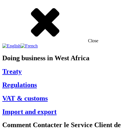
Close
Doing business in West Africa
Treaty
Regulations
VAT & customs
Import and export
Comment Contacter le Service Client de