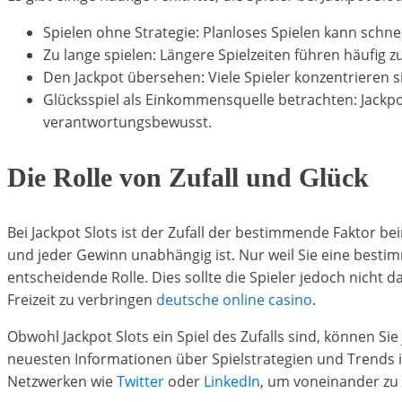
Spielen ohne Strategie: Planloses Spielen kann schnell
Zu lange spielen: Längere Spielzeiten führen häufig zu
Den Jackpot übersehen: Viele Spieler konzentrieren s
Glücksspiel als Einkommensquelle betrachten: Jackpo
verantwortungsbewusst.
Die Rolle von Zufall und Glück
Bei Jackpot Slots ist der Zufall der bestimmende Faktor be
und jeder Gewinn unabhängig ist. Nur weil Sie eine bestim
entscheidende Rolle. Dies sollte die Spieler jedoch nicht d
Freizeit zu verbringen
deutsche online casino
.
Obwohl Jackpot Slots ein Spiel des Zufalls sind, können Si
neuesten Informationen über Spielstrategien und Trends in
Netzwerken wie
Twitter
oder
LinkedIn
, um voneinander zu 