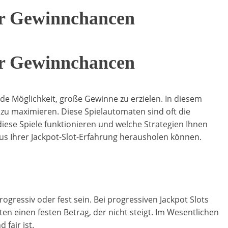
rer Gewinnchancen
rer Gewinnchancen
nde Möglichkeit, große Gewinne zu erzielen. In diesem
 zu maximieren. Diese Spielautomaten sind oft die
e diese Spiele funktionieren und welche Strategien Ihnen
aus Ihrer Jackpot-Slot-Erfahrung herausholen können.
ogressiv oder fest sein. Bei progressiven Jackpot Slots
lten einen festen Betrag, der nicht steigt. Im Wesentlichen
fair ist.