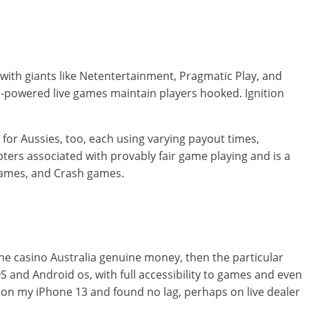
 with giants like Netentertainment, Pragmatic Play, and
on-powered live games maintain players hooked. Ignition
 for Aussies, too, each using varying payout times,
pters associated with provably fair game playing and is a
e games, and Crash games.
line casino Australia genuine money, then the particular
OS and Android os, with full accessibility to games and even
f on my iPhone 13 and found no lag, perhaps on live dealer