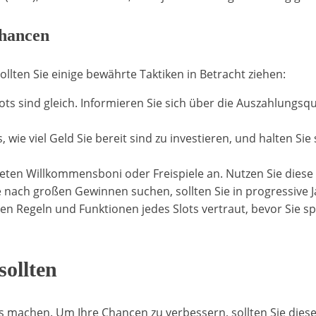
chancen
lten Sie einige bewährte Taktiken in Betracht ziehen:
lots sind gleich. Informieren Sie sich über die Auszahlungsqu
wie viel Geld Sie bereit sind zu investieren, und halten Sie
ieten Willkommensboni oder Freispiele an. Nutzen Sie diese 
nach großen Gewinnen suchen, sollten Sie in progressive Ja
en Regeln und Funktionen jedes Slots vertraut, bevor Sie 
sollten
Slots machen. Um Ihre Chancen zu verbessern, sollten Sie die