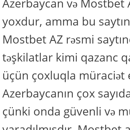
Azerbaycan və Mostbet A
yoxdur, amma bu saytın 
Mostbet AZ rəsmi saytında
təşkilatlar kimi qazanc 
üçün çoxluqla müraciət ed
Azerbaycanın çox sayıda 
çünki onda güvenli və mü
yaradılmışdır. Mostbet.