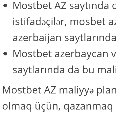
Mostbet AZ saytında 
istifadəçilər, mosbet
azerbaijan saytlarından
Mostbet azerbaycan 
saytlarında da bu mali
Mostbet AZ maliyyə planı
olmaq üçün, qazanmaq ü