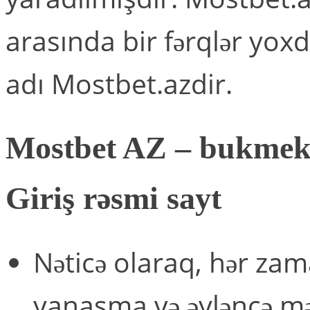
arasında bir fərqlər yo
adı Mostbet.azdir.
Mostbet AZ – bukmeke
Giriş rəsmi sayt
Nəticə olaraq, hər zam
yanaşma və əyləncə m