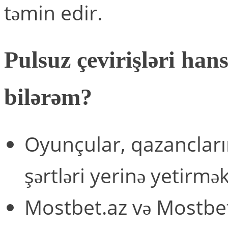
təmin edir.
Pulsuz çevirişləri han
bilərəm?
Oyunçular, qazanclar
şərtləri yerinə yetirmə
Mostbet.az və Mostbet