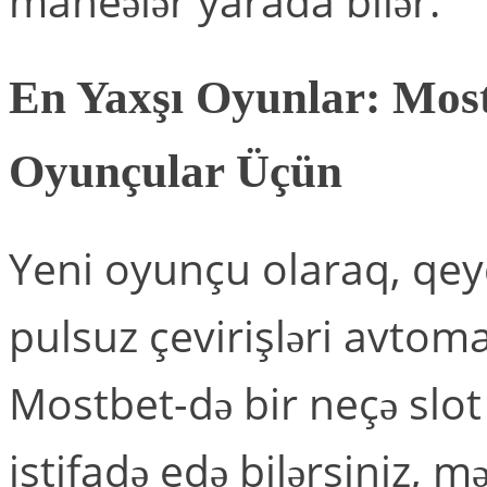
maneələr yarada bilər.
En Yaxşı Oyunlar: Most
Oyunçular Üçün
Yeni oyunçu olaraq, qe
pulsuz çevirişləri avtoma
Mostbet-də bir neçə slo
istifadə edə bilərsiniz, 