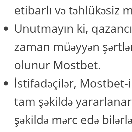
etibarlı və təhlükəsiz 
Unutmayın ki, qazancı
zaman müəyyən şərtləri
olunur Mostbet.
İstifadəçilər, Mostbet
tam şəkildə yararlanar
şəkildə mərc edə bilərlə