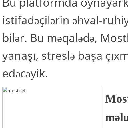
Bu platformda oynayarkə
istifadəçilərin əhval-ruhi
bilər. Bu məqalədə, Most
yanaşı, streslə başa çıx
edəcəyik.
Most
məl