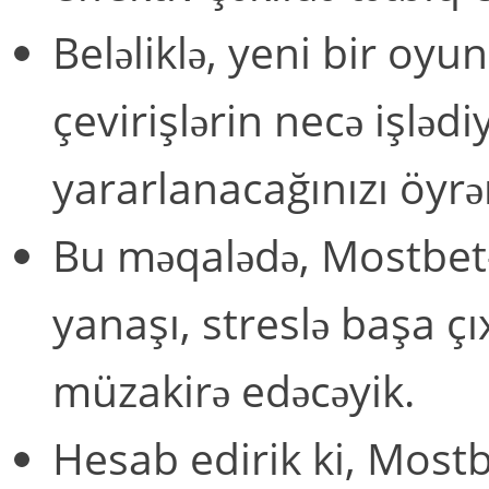
Beləliklə, yeni bir oy
çevirişlərin necə işləd
yararlanacağınızı öyrə
Bu məqalədə, Mostbet-
yanaşı, streslə başa ç
müzakirə edəcəyik.
Hesab edirik ki, Mostb