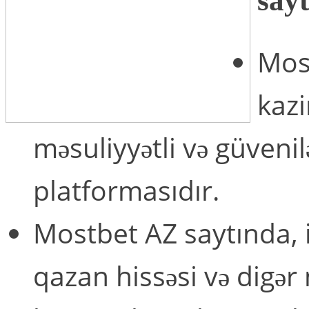
sayt
Mos
kazi
məsuliyyətli və güven
platformasıdır.
Mostbet AZ saytında, is
qazan hissəsi və dig