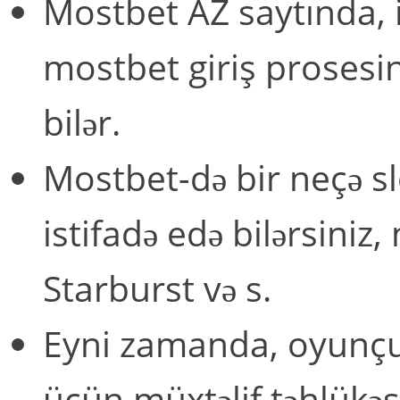
Mostbet AZ saytında, i
mostbet giriş prosesi
bilər.
Mostbet-də bir neçə s
istifadə edə bilərsiniz
Starburst və s.
Eyni zamanda, oyunçu
üçün müxtəlif təhlükəsi