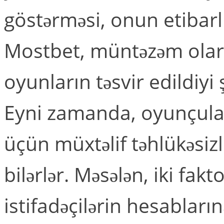
göstərməsi, onun etibarlı
Mostbet, müntəzəm olara
oyunların təsvir edildiyi 
Eyni zamanda, oyunçula
üçün müxtəlif təhlükəsizli
bilərlər. Məsələn, iki fakt
istifadəçilərin hesablar