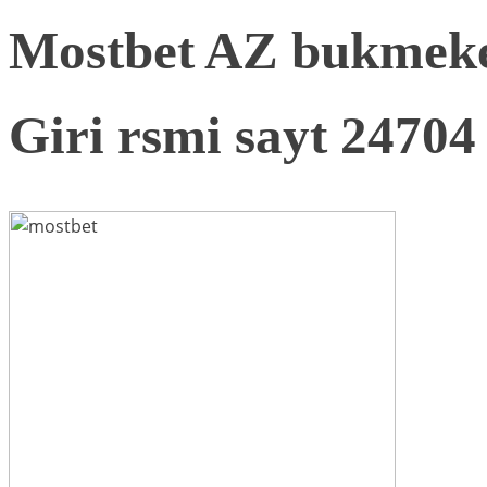
Mostbet AZ bukmeke
Giri rsmi sayt 24704