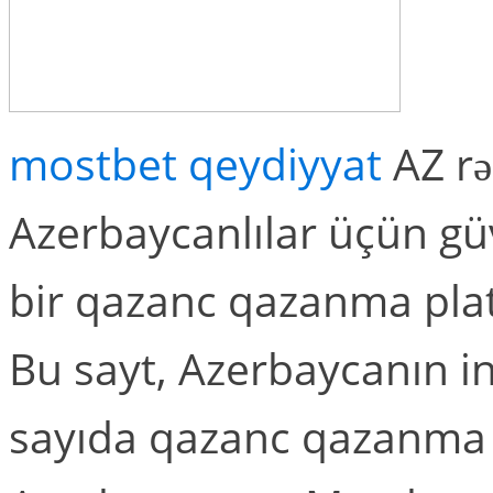
mostbet qeydiyyat
AZ rə
Azerbaycanlılar üçün güve
bir qazanc qazanma plat
Bu sayt, Azerbaycanın int
sayıda qazanc qazanma ş